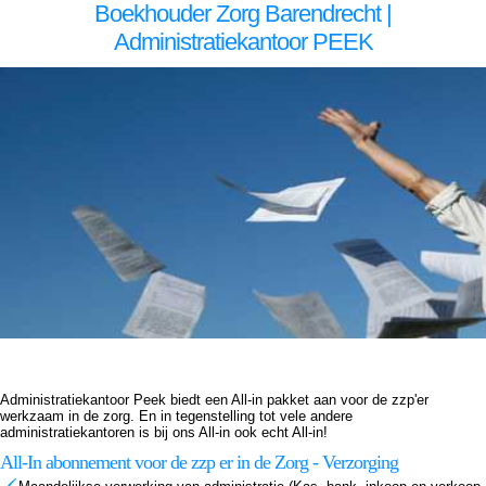
Boekhouder Zorg Barendrecht |
Administratiekantoor PEEK
Boekhouder voor zzp in de zorg, Barendrecht Boekhouder voor zzp in de zorg Barendrecht, Boekhouder voor zzp in de zorg,Boekhouder voor zzp in de zorg,Boekhouder voor zzp in de zorg, Administratiekantoor voor zzp in de zorg, Barendrecht Administratiekantoor voor zzp in de
zorg Barendrecht, Administratiekantoor voor zzp in de Administratiekantoor voor zzp in de Administratiekantoor voor zzp in de zorg, Administratie voor zzp in de zorg, Barendrecht Administratie voor zzp in de zorg Barendrecht, Administratie voor zzp in de Administratie voor zzp in de
Administratie voor zzp in de zorg, Boekhouding voor zzp in de zorg, Barendrecht Boekhouding voor zzp in de zorg Barendrecht, Boekhouding voor zzp in de Boekhouding voor zzp in de Boekhouding voor zzp in de zorg, Boekhouder voor zzp in de zorg, Barendrecht Boekhouder
voor zzp in de zorg Barendrecht, Boekhouder voor zzp in de zorg,Boekhouder voor zzp in de zorg,Boekhouder voor zzp in de zorg, Administratiekantoor voor zzp in de zorg, Barendrecht Administratiekantoor voor zzp in de zorg Barendrecht, Administratiekantoor voor zzp in de
Administratiekantoor voor zzp in de Administratiekantoor voor zzp in de zorg, Administratie voor zzp in de zorg, Barendrecht Administratie voor zzp in de zorg Barendrecht, Administratie voor zzp in de Administratie voor zzp in de Administratie voor zzp in de zorg, Boekhouding voor zzp
in de zorg, Barendrecht Boekhouding voor zzp in de zorg Barendrecht, Boekhouding voor zzp in de Boekhouding voor zzp in de Boekhouding voor zzp in de zorg,
Administratiekantoor Peek biedt een All-in pakket aan voor de zzp'er
werkzaam in de zorg. En in tegenstelling tot vele andere
administratiekantoren is bij ons All-in ook echt All-in!
All-In abonnement voor de zzp er in de Zorg - Verzorging