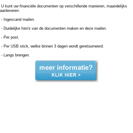
U kunt uw financiële documenten op verschillende manieren, maandelijks
aanleveren:
- Ingescand mailen.
- Duidelijke foto's van de documenten maken en deze mailen.
- Per post.
- Per USB stick, welke binnen 3 dagen wordt geretourneerd.
- Langs brengen.
Boekhouder voor zzp in de zorg, Barendrecht Boekhouder voor zzp in de zorg Barendrecht, Boekhouder voor zzp in de zorg,Boekhouder voor zzp in de zorg,Boekhouder voor zzp in de zorg, Administratiekantoor voor zzp in de zorg, Barendrecht Administratiekantoor voor zzp in de
zorg Barendrecht, Administratiekantoor voor zzp in de Administratiekantoor voor zzp in de Administratiekantoor voor zzp in de zorg, Administratie voor zzp in de zorg, Barendrecht Administratie voor zzp in de zorg Barendrecht, Administratie voor zzp in de Administratie voor zzp in de
Administratie voor zzp in de zorg, Boekhouding voor zzp in de zorg, Barendrecht Boekhouding voor zzp in de zorg Barendrecht, Boekhouding voor zzp in de Boekhouding voor zzp in de Boekhouding voor zzp in de zorg, Boekhouder voor zzp in de zorg, Barendrecht Boekhouder
voor zzp in de zorg Barendrecht, Boekhouder voor zzp in de zorg,Boekhouder voor zzp in de zorg,Boekhouder voor zzp in de zorg, Administratiekantoor voor zzp in de zorg, Barendrecht Administratiekantoor voor zzp in de zorg Barendrecht, Administratiekantoor voor zzp in de
Administratiekantoor voor zzp in de Administratiekantoor voor zzp in de zorg, Administratie voor zzp in de zorg, Barendrecht Administratie voor zzp in de zorg Barendrecht, Administratie voor zzp in de Administratie voor zzp in de Administratie voor zzp in de zorg, Boekhouding voor zzp
in de zorg, Barendrecht Boekhouding voor zzp in de zorg Barendrecht, Boekhouding voor zzp in de Boekhouding voor zzp in de Boekhouding voor zzp in de zorg,