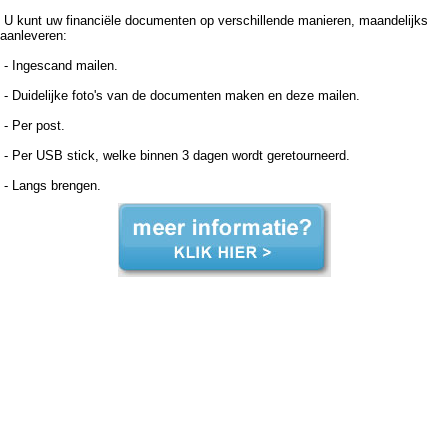
U kunt uw financiële documenten op verschillende manieren, maandelijks
aanleveren:
- Ingescand mailen.
- Duidelijke foto's van de documenten maken en deze mailen.
- Per post.
- Per USB stick, welke binnen 3 dagen wordt geretourneerd.
- Langs brengen.
Boekhouder voor zzp in de zorg, Deelen Boekhouder voor zzp in de zorg Deelen, Boekhouder voor zzp in de zorg,Boekhouder voor zzp in de zorg,Boekhouder voor zzp in de zorg, Administratiekantoor voor zzp in de zorg, Deelen Administratiekantoor voor zzp in de zorg Deelen,
Administratiekantoor voor zzp in de Administratiekantoor voor zzp in de Administratiekantoor voor zzp in de zorg, Administratie voor zzp in de zorg, Deelen Administratie voor zzp in de zorg Deelen, Administratie voor zzp in de Administratie voor zzp in de Administratie voor zzp in de zorg,
Boekhouding voor zzp in de zorg, Deelen Boekhouding voor zzp in de zorg Deelen, Boekhouding voor zzp in de Boekhouding voor zzp in de Boekhouding voor zzp in de zorg, Boekhouder voor zzp in de zorg, Deelen Boekhouder voor zzp in de zorg Deelen, Boekhouder voor zzp in
de zorg,Boekhouder voor zzp in de zorg,Boekhouder voor zzp in de zorg, Administratiekantoor voor zzp in de zorg, Deelen Administratiekantoor voor zzp in de zorg Deelen, Administratiekantoor voor zzp in de Administratiekantoor voor zzp in de Administratiekantoor voor zzp in de zorg,
Administratie voor zzp in de zorg, Deelen Administratie voor zzp in de zorg Deelen, Administratie voor zzp in de Administratie voor zzp in de Administratie voor zzp in de zorg, Boekhouding voor zzp in de zorg, Deelen Boekhouding voor zzp in de zorg Deelen, Boekhouding voor zzp in de
Boekhouding voor zzp in de Boekhouding voor zzp in de zorg,