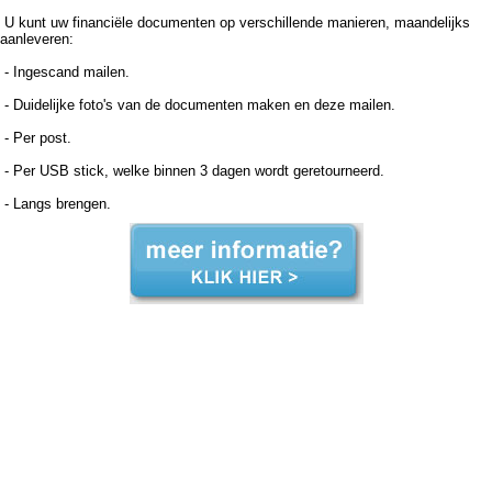
U kunt uw financiële documenten op verschillende manieren, maandelijks
aanleveren:
- Ingescand mailen.
- Duidelijke foto's van de documenten maken en deze mailen.
- Per post.
- Per USB stick, welke binnen 3 dagen wordt geretourneerd.
- Langs brengen.
Boekhouder voor zzp in de zorg, Delft Boekhouder voor zzp in de zorg Delft, Boekhouder voor zzp in de zorg,Boekhouder voor zzp in de zorg,Boekhouder voor zzp in de zorg, Administratiekantoor voor zzp in de zorg, Delft Administratiekantoor voor zzp in de zorg Delft,
Administratiekantoor voor zzp in de Administratiekantoor voor zzp in de Administratiekantoor voor zzp in de zorg, Administratie voor zzp in de zorg, Delft Administratie voor zzp in de zorg Delft, Administratie voor zzp in de Administratie voor zzp in de Administratie voor zzp in de zorg,
Boekhouding voor zzp in de zorg, Delft Boekhouding voor zzp in de zorg Delft, Boekhouding voor zzp in de Boekhouding voor zzp in de Boekhouding voor zzp in de zorg, Boekhouder voor zzp in de zorg, Delft Boekhouder voor zzp in de zorg Delft, Boekhouder voor zzp in de
zorg,Boekhouder voor zzp in de zorg,Boekhouder voor zzp in de zorg, Administratiekantoor voor zzp in de zorg, Delft Administratiekantoor voor zzp in de zorg Delft, Administratiekantoor voor zzp in de Administratiekantoor voor zzp in de Administratiekantoor voor zzp in de zorg,
Administratie voor zzp in de zorg, Delft Administratie voor zzp in de zorg Delft, Administratie voor zzp in de Administratie voor zzp in de Administratie voor zzp in de zorg, Boekhouding voor zzp in de zorg, Delft Boekhouding voor zzp in de zorg Delft, Boekhouding voor zzp in de
Boekhouding voor zzp in de Boekhouding voor zzp in de zorg,