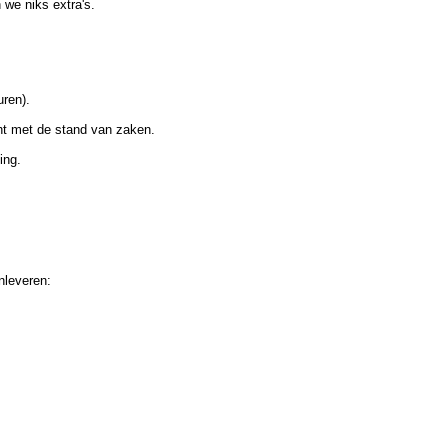
 we niks extra's.
uren).
cht met de stand van zaken.
ing.
nleveren: