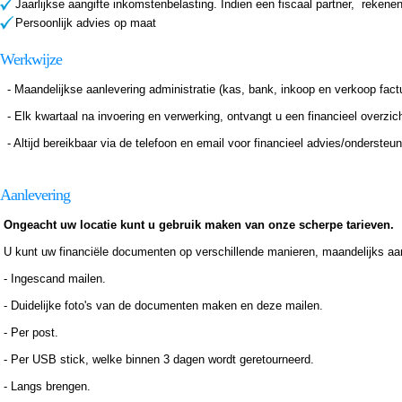
Jaarlijkse aangifte inkomstenbelasting. Indien een fiscaal partner, rekenen
Persoonlijk advies op maat
Werkwijze
- Maandelijkse aanlevering administratie (kas, bank, inkoop en verkoop fact
- Elk kwartaal na invoering en verwerking, ontvangt u een financieel overzi
- Altijd bereikbaar via de telefoon en email voor financieel advies/ondersteun
Aanlevering
Ongeacht uw locatie kunt u gebruik maken van onze scherpe tarieven.
U kunt uw financiële documenten op verschillende manieren, maandelijks aa
- Ingescand mailen.
- Duidelijke foto's van de documenten maken en deze mailen.
- Per post.
- Per USB stick, welke binnen 3 dagen wordt geretourneerd.
- Langs brengen.