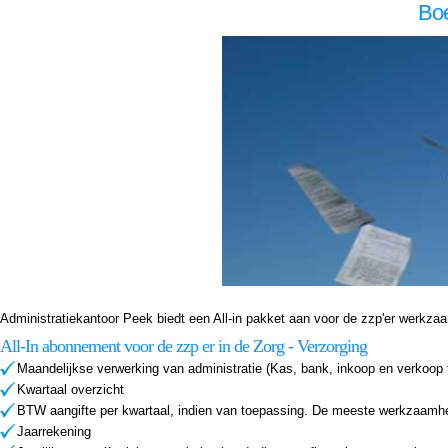
Boe
Boekhouder voor zzp in de zorg, Den Bosch Boekhouder voor zzp in de zorg Den Bosch, Boekhouder voor zzp in de zorg,Boekhouder voor zzp in de zorg,Boekhouder voor zzp in de zorg, Administratiekantoor voor zzp in de zorg, Den Bosch Administratiekantoor voor zzp in de zorg D
de zorg Den Bosch, Boekhouder voor zzp in de zorg,Boekhouder voor zzp in de zorg,Boekhouder voor zzp in de zorg, Administratiekantoor voor zzp in de zorg, Den Bosch Administratiekantoor voor zzp in de zorg Den Bosch, Administratiekantoor voor zzp in de Administratiekantoor v
Administratiekantoor Peek biedt een All-in pakket aan voor de zzp'er werkzaam i
All-In abonnement voor de zzp er in de Zorg - Verzorging
Maandelijkse verwerking van administratie (Kas, bank, inkoop en verkoop 
Kwartaal overzicht
BTW aangifte per kwartaal, indien van toepassing. De meeste werkzaamhed
Jaarrekening