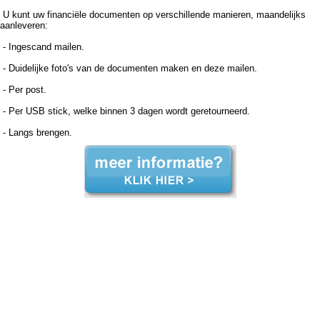
U kunt uw financiële documenten op verschillende manieren, maandelijks
aanleveren:
- Ingescand mailen.
- Duidelijke foto's van de documenten maken en deze mailen.
- Per post.
- Per USB stick, welke binnen 3 dagen wordt geretourneerd.
- Langs brengen.
Boekhouder voor zzp in de zorg, Eembrugge Boekhouder voor zzp in de zorg Eembrugge, Boekhouder voor zzp in de zorg,Boekhouder voor zzp in de zorg,Boekhouder voor zzp in de zorg, Administratiekantoor voor zzp in de zorg, Eembrugge Administratiekantoor voor zzp in de
zorg Eembrugge, Administratiekantoor voor zzp in de Administratiekantoor voor zzp in de Administratiekantoor voor zzp in de zorg, Administratie voor zzp in de zorg, Eembrugge Administratie voor zzp in de zorg Eembrugge, Administratie voor zzp in de Administratie voor zzp in de
Administratie voor zzp in de zorg, Boekhouding voor zzp in de zorg, Eembrugge Boekhouding voor zzp in de zorg Eembrugge, Boekhouding voor zzp in de Boekhouding voor zzp in de Boekhouding voor zzp in de zorg, Boekhouder voor zzp in de zorg, Eembrugge Boekhouder
voor zzp in de zorg Eembrugge, Boekhouder voor zzp in de zorg,Boekhouder voor zzp in de zorg,Boekhouder voor zzp in de zorg, Administratiekantoor voor zzp in de zorg, Eembrugge Administratiekantoor voor zzp in de zorg Eembrugge, Administratiekantoor voor zzp in de
Administratiekantoor voor zzp in de Administratiekantoor voor zzp in de zorg, Administratie voor zzp in de zorg, Eembrugge Administratie voor zzp in de zorg Eembrugge, Administratie voor zzp in de Administratie voor zzp in de Administratie voor zzp in de zorg, Boekhouding voor zzp
in de zorg, Eembrugge Boekhouding voor zzp in de zorg Eembrugge, Boekhouding voor zzp in de Boekhouding voor zzp in de Boekhouding voor zzp in de zorg,