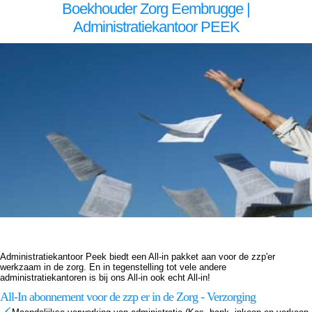
Boekhouder Zorg Eembrugge |
Administratiekantoor PEEK
Boekhouder voor zzp in de zorg, Eembrugge Boekhouder voor zzp in de zorg Eembrugge, Boekhouder voor zzp in de zorg,Boekhouder voor zzp in de zorg,Boekhouder voor zzp in de zorg, Administratiekantoor voor zzp in de zorg, Eembrugge Administratiekantoor voor zzp in de
zorg Eembrugge, Administratiekantoor voor zzp in de Administratiekantoor voor zzp in de Administratiekantoor voor zzp in de zorg, Administratie voor zzp in de zorg, Eembrugge Administratie voor zzp in de zorg Eembrugge, Administratie voor zzp in de Administratie voor zzp in de
Administratie voor zzp in de zorg, Boekhouding voor zzp in de zorg, Eembrugge Boekhouding voor zzp in de zorg Eembrugge, Boekhouding voor zzp in de Boekhouding voor zzp in de Boekhouding voor zzp in de zorg, Boekhouder voor zzp in de zorg, Eembrugge Boekhouder
voor zzp in de zorg Eembrugge, Boekhouder voor zzp in de zorg,Boekhouder voor zzp in de zorg,Boekhouder voor zzp in de zorg, Administratiekantoor voor zzp in de zorg, Eembrugge Administratiekantoor voor zzp in de zorg Eembrugge, Administratiekantoor voor zzp in de
Administratiekantoor voor zzp in de Administratiekantoor voor zzp in de zorg, Administratie voor zzp in de zorg, Eembrugge Administratie voor zzp in de zorg Eembrugge, Administratie voor zzp in de Administratie voor zzp in de Administratie voor zzp in de zorg, Boekhouding voor zzp
in de zorg, Eembrugge Boekhouding voor zzp in de zorg Eembrugge, Boekhouding voor zzp in de Boekhouding voor zzp in de Boekhouding voor zzp in de zorg,
Administratiekantoor Peek biedt een All-in pakket aan voor de zzp'er
werkzaam in de zorg. En in tegenstelling tot vele andere
administratiekantoren is bij ons All-in ook echt All-in!
All-In abonnement voor de zzp er in de Zorg - Verzorging