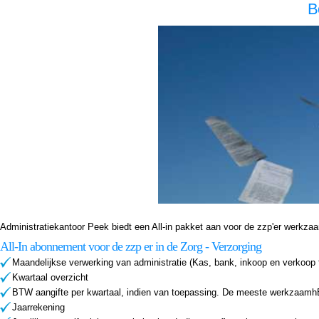
B
Boekhouder voor zzp in de zorg, Eemdijk Boekhouder voor zzp in de zorg Eemdijk, Boekhouder voor zzp in de zorg,Boekhouder voor zzp in de zorg,Boekhouder voor zzp in de zorg, Administratiekantoor voor zzp in de zorg, Eemdijk Administratiekantoor voor zzp in de zorg Eemdijk, Adm
zzp in de zorg,Boekhouder voor zzp in de zorg,Boekhouder voor zzp in de zorg, Administratiekantoor voor zzp in de zorg, Eemdijk Administratiekantoor voor zzp in de zorg Eemdijk, Administratiekantoor voor zzp in de Administratiekantoor voor zzp in de Administratiekantoor voor zzp i
Administratiekantoor Peek biedt een All-in pakket aan voor de zzp'er werkzaam i
All-In abonnement voor de zzp er in de Zorg - Verzorging
Maandelijkse verwerking van administratie (Kas, bank, inkoop en verkoop 
Kwartaal overzicht
BTW aangifte per kwartaal, indien van toepassing. De meeste werkzaamhE
Jaarrekening