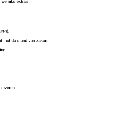
 we niks extra's.
uren).
cht met de stand van zaken.
ing.
nleveren: