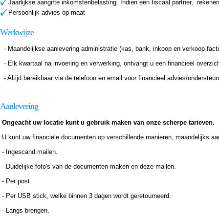
Jaarlijkse aangifte inkomstenbelasting. Indien een fiscaal partner, rekenen
Persoonlijk advies op maat
Werkwijze
- Maandelijkse aanlevering administratie (kas, bank, inkoop en verkoop fact
- Elk kwartaal na invoering en verwerking, ontvangt u een financieel overzi
- Altijd bereikbaar via de telefoon en email voor financieel advies/ondersteun
Aanlevering
Ongeacht uw locatie kunt u gebruik maken van onze scherpe tarieven.
U kunt uw financiële documenten op verschillende manieren, maandelijks aa
- Ingescand mailen.
- Duidelijke foto's van de documenten maken en deze mailen.
- Per post.
- Per USB stick, welke binnen 3 dagen wordt geretourneerd.
- Langs brengen.