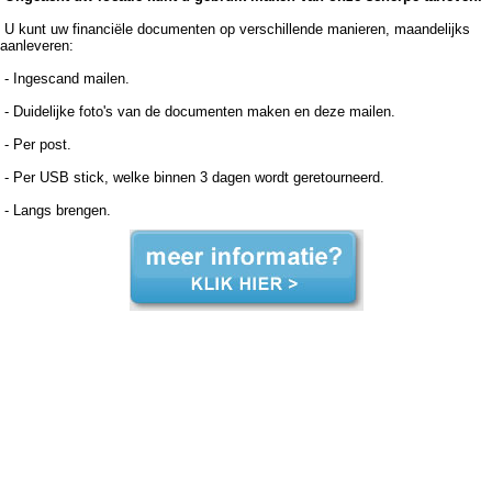
U kunt uw financiële documenten op verschillende manieren, maandelijks
aanleveren:
- Ingescand mailen.
- Duidelijke foto's van de documenten maken en deze mailen.
- Per post.
- Per USB stick, welke binnen 3 dagen wordt geretourneerd.
- Langs brengen.
Boekhouder voor zzp in de zorg, Eijsden Margraten Boekhouder voor zzp in de zorg Eijsden Margraten, Boekhouder voor zzp in de zorg,Boekhouder voor zzp in de zorg,Boekhouder voor zzp in de zorg, Administratiekantoor voor zzp in de zorg, Eijsden Margraten
Administratiekantoor voor zzp in de zorg Eijsden Margraten, Administratiekantoor voor zzp in de Administratiekantoor voor zzp in de Administratiekantoor voor zzp in de zorg, Administratie voor zzp in de zorg, Eijsden Margraten Administratie voor zzp in de zorg Eijsden Margraten,
Administratie voor zzp in de Administratie voor zzp in de Administratie voor zzp in de zorg, Boekhouding voor zzp in de zorg, Eijsden Margraten Boekhouding voor zzp in de zorg Eijsden Margraten, Boekhouding voor zzp in de Boekhouding voor zzp in de Boekhouding voor zzp in de
zorg, Boekhouder voor zzp in de zorg, Eijsden Margraten Boekhouder voor zzp in de zorg Eijsden Margraten, Boekhouder voor zzp in de zorg,Boekhouder voor zzp in de zorg,Boekhouder voor zzp in de zorg, Administratiekantoor voor zzp in de zorg, Eijsden Margraten
Administratiekantoor voor zzp in de zorg Eijsden Margraten, Administratiekantoor voor zzp in de Administratiekantoor voor zzp in de Administratiekantoor voor zzp in de zorg, Administratie voor zzp in de zorg, Eijsden Margraten Administratie voor zzp in de zorg Eijsden Margraten,
Administratie voor zzp in de Administratie voor zzp in de Administratie voor zzp in de zorg, Boekhouding voor zzp in de zorg, Eijsden Margraten Boekhouding voor zzp in de zorg Eijsden Margraten, Boekhouding voor zzp in de Boekhouding voor zzp in de Boekhouding voor zzp in de
zorg,