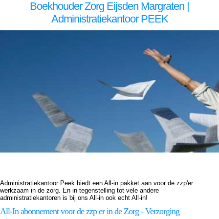
Boekhouder Zorg Eijsden Margraten |
Administratiekantoor PEEK
Boekhouder voor zzp in de zorg, Eijsden Margraten Boekhouder voor zzp in de zorg Eijsden Margraten, Boekhouder voor zzp in de zorg,Boekhouder voor zzp in de zorg,Boekhouder voor zzp in de zorg, Administratiekantoor voor zzp in de zorg, Eijsden Margraten
Administratiekantoor voor zzp in de zorg Eijsden Margraten, Administratiekantoor voor zzp in de Administratiekantoor voor zzp in de Administratiekantoor voor zzp in de zorg, Administratie voor zzp in de zorg, Eijsden Margraten Administratie voor zzp in de zorg Eijsden Margraten,
Administratie voor zzp in de Administratie voor zzp in de Administratie voor zzp in de zorg, Boekhouding voor zzp in de zorg, Eijsden Margraten Boekhouding voor zzp in de zorg Eijsden Margraten, Boekhouding voor zzp in de Boekhouding voor zzp in de Boekhouding voor zzp in de
zorg, Boekhouder voor zzp in de zorg, Eijsden Margraten Boekhouder voor zzp in de zorg Eijsden Margraten, Boekhouder voor zzp in de zorg,Boekhouder voor zzp in de zorg,Boekhouder voor zzp in de zorg, Administratiekantoor voor zzp in de zorg, Eijsden Margraten
Administratiekantoor voor zzp in de zorg Eijsden Margraten, Administratiekantoor voor zzp in de Administratiekantoor voor zzp in de Administratiekantoor voor zzp in de zorg, Administratie voor zzp in de zorg, Eijsden Margraten Administratie voor zzp in de zorg Eijsden Margraten,
Administratie voor zzp in de Administratie voor zzp in de Administratie voor zzp in de zorg, Boekhouding voor zzp in de zorg, Eijsden Margraten Boekhouding voor zzp in de zorg Eijsden Margraten, Boekhouding voor zzp in de Boekhouding voor zzp in de Boekhouding voor zzp in de
zorg,
Administratiekantoor Peek biedt een All-in pakket aan voor de zzp'er
werkzaam in de zorg. En in tegenstelling tot vele andere
administratiekantoren is bij ons All-in ook echt All-in!
All-In abonnement voor de zzp er in de Zorg - Verzorging