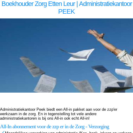
Boekhouder Zorg Etten Leur | Administratiekantoor
PEEK
Boekhouder voor zzp in de zorg, Etten Leur Boekhouder voor zzp in de zorg Etten Leur, Boekhouder voor zzp in de zorg,Boekhouder voor zzp in de zorg,Boekhouder voor zzp in de zorg, Administratiekantoor voor zzp in de zorg, Etten Leur Administratiekantoor voor zzp in de zorg
Etten Leur, Administratiekantoor voor zzp in de Administratiekantoor voor zzp in de Administratiekantoor voor zzp in de zorg, Administratie voor zzp in de zorg, Etten Leur Administratie voor zzp in de zorg Etten Leur, Administratie voor zzp in de Administratie voor zzp in de Administratie
voor zzp in de zorg, Boekhouding voor zzp in de zorg, Etten Leur Boekhouding voor zzp in de zorg Etten Leur, Boekhouding voor zzp in de Boekhouding voor zzp in de Boekhouding voor zzp in de zorg, Boekhouder voor zzp in de zorg, Etten Leur Boekhouder voor zzp in de zorg
Etten Leur, Boekhouder voor zzp in de zorg,Boekhouder voor zzp in de zorg,Boekhouder voor zzp in de zorg, Administratiekantoor voor zzp in de zorg, Etten Leur Administratiekantoor voor zzp in de zorg Etten Leur, Administratiekantoor voor zzp in de Administratiekantoor voor zzp in
de Administratiekantoor voor zzp in de zorg, Administratie voor zzp in de zorg, Etten Leur Administratie voor zzp in de zorg Etten Leur, Administratie voor zzp in de Administratie voor zzp in de Administratie voor zzp in de zorg, Boekhouding voor zzp in de zorg, Etten Leur Boekhouding
voor zzp in de zorg Etten Leur, Boekhouding voor zzp in de Boekhouding voor zzp in de Boekhouding voor zzp in de zorg,
Administratiekantoor Peek biedt een All-in pakket aan voor de zzp'er
werkzaam in de zorg. En in tegenstelling tot vele andere
administratiekantoren is bij ons All-in ook echt All-in!
All-In abonnement voor de zzp er in de Zorg - Verzorging