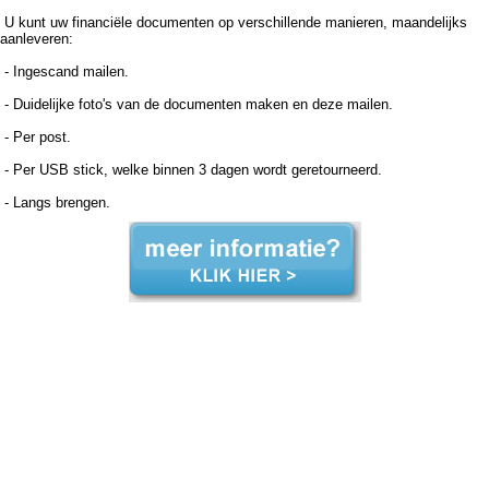
U kunt uw financiële documenten op verschillende manieren, maandelijks
aanleveren:
- Ingescand mailen.
- Duidelijke foto's van de documenten maken en deze mailen.
- Per post.
- Per USB stick, welke binnen 3 dagen wordt geretourneerd.
- Langs brengen.
Boekhouder voor zzp in de zorg, Etten Leur Boekhouder voor zzp in de zorg Etten Leur, Boekhouder voor zzp in de zorg,Boekhouder voor zzp in de zorg,Boekhouder voor zzp in de zorg, Administratiekantoor voor zzp in de zorg, Etten Leur Administratiekantoor voor zzp in de zorg
Etten Leur, Administratiekantoor voor zzp in de Administratiekantoor voor zzp in de Administratiekantoor voor zzp in de zorg, Administratie voor zzp in de zorg, Etten Leur Administratie voor zzp in de zorg Etten Leur, Administratie voor zzp in de Administratie voor zzp in de Administratie
voor zzp in de zorg, Boekhouding voor zzp in de zorg, Etten Leur Boekhouding voor zzp in de zorg Etten Leur, Boekhouding voor zzp in de Boekhouding voor zzp in de Boekhouding voor zzp in de zorg, Boekhouder voor zzp in de zorg, Etten Leur Boekhouder voor zzp in de zorg
Etten Leur, Boekhouder voor zzp in de zorg,Boekhouder voor zzp in de zorg,Boekhouder voor zzp in de zorg, Administratiekantoor voor zzp in de zorg, Etten Leur Administratiekantoor voor zzp in de zorg Etten Leur, Administratiekantoor voor zzp in de Administratiekantoor voor zzp in
de Administratiekantoor voor zzp in de zorg, Administratie voor zzp in de zorg, Etten Leur Administratie voor zzp in de zorg Etten Leur, Administratie voor zzp in de Administratie voor zzp in de Administratie voor zzp in de zorg, Boekhouding voor zzp in de zorg, Etten Leur Boekhouding
voor zzp in de zorg Etten Leur, Boekhouding voor zzp in de Boekhouding voor zzp in de Boekhouding voor zzp in de zorg,