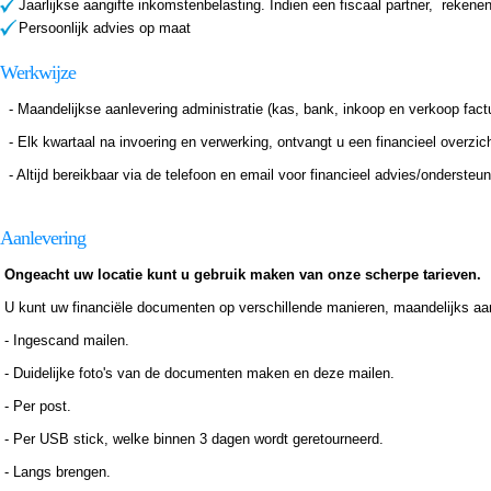
Jaarlijkse aangifte inkomstenbelasting. Indien een fiscaal partner, rekenen
Persoonlijk advies op maat
Werkwijze
- Maandelijkse aanlevering administratie (kas, bank, inkoop en verkoop fact
- Elk kwartaal na invoering en verwerking, ontvangt u een financieel overzi
- Altijd bereikbaar via de telefoon en email voor financieel advies/ondersteun
Aanlevering
Ongeacht uw locatie kunt u gebruik maken van onze scherpe tarieven.
U kunt uw financiële documenten op verschillende manieren, maandelijks aa
- Ingescand mailen.
- Duidelijke foto's van de documenten maken en deze mailen.
- Per post.
- Per USB stick, welke binnen 3 dagen wordt geretourneerd.
- Langs brengen.