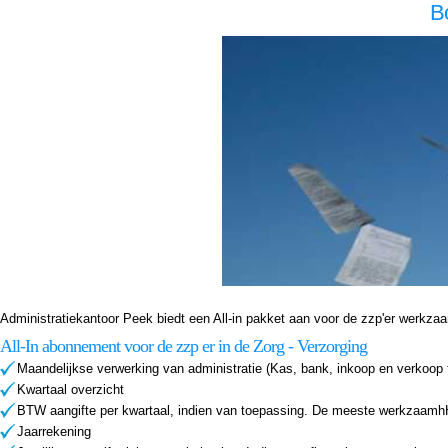
B
Boekhouder voor zzp in de zorg, Haarlem Boekhouder voor zzp in de zorg Haarlem, Boekhouder voor zzp in de zorg,Boekhouder voor zzp in de zorg,Boekhouder voor zzp in de zorg, Administratiekantoor voor zzp in de zorg, Haarlem Administratiekantoor voor zzp in de zorg Haarlem, A
Boekhouder voor zzp in de zorg,Boekhouder voor zzp in de zorg,Boekhouder voor zzp in de zorg, Administratiekantoor voor zzp in de zorg, Haarlem Administratiekantoor voor zzp in de zorg Haarlem, Administratiekantoor voor zzp in de Administratiekantoor voor zzp in de Administrati
Administratiekantoor Peek biedt een All-in pakket aan voor de zzp'er werkzaam i
All-In abonnement voor de zzp er in de Zorg - Verzorging
Maandelijkse verwerking van administratie (Kas, bank, inkoop en verkoop 
Kwartaal overzicht
BTW aangifte per kwartaal, indien van toepassing. De meeste werkzaamhH
Jaarrekening