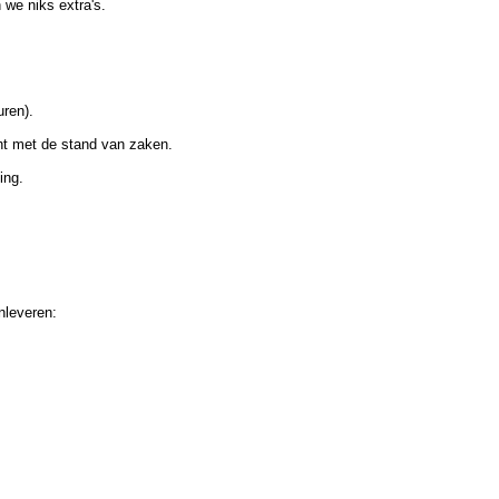
 we niks extra's.
uren).
cht met de stand van zaken.
ing.
nleveren: