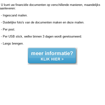
U kunt uw financiële documenten op verschillende manieren, maandelijks
aanleveren:
- Ingescand mailen.
- Duidelijke foto's van de documenten maken en deze mailen.
- Per post.
- Per USB stick, welke binnen 3 dagen wordt geretourneerd.
- Langs brengen.
Boekhouder voor zzp in de zorg, Haastrecht Boekhouder voor zzp in de zorg Haastrecht, Boekhouder voor zzp in de zorg,Boekhouder voor zzp in de zorg,Boekhouder voor zzp in de zorg, Administratiekantoor voor zzp in de zorg, Haastrecht Administratiekantoor voor zzp in de zorg
Haastrecht, Administratiekantoor voor zzp in de Administratiekantoor voor zzp in de Administratiekantoor voor zzp in de zorg, Administratie voor zzp in de zorg, Haastrecht Administratie voor zzp in de zorg Haastrecht, Administratie voor zzp in de Administratie voor zzp in de
Administratie voor zzp in de zorg, Boekhouding voor zzp in de zorg, Haastrecht Boekhouding voor zzp in de zorg Haastrecht, Boekhouding voor zzp in de Boekhouding voor zzp in de Boekhouding voor zzp in de zorg, Boekhouder voor zzp in de zorg, Haastrecht Boekhouder voor
zzp in de zorg Haastrecht, Boekhouder voor zzp in de zorg,Boekhouder voor zzp in de zorg,Boekhouder voor zzp in de zorg, Administratiekantoor voor zzp in de zorg, Haastrecht Administratiekantoor voor zzp in de zorg Haastrecht, Administratiekantoor voor zzp in de
Administratiekantoor voor zzp in de Administratiekantoor voor zzp in de zorg, Administratie voor zzp in de zorg, Haastrecht Administratie voor zzp in de zorg Haastrecht, Administratie voor zzp in de Administratie voor zzp in de Administratie voor zzp in de zorg, Boekhouding voor zzp in
de zorg, Haastrecht Boekhouding voor zzp in de zorg Haastrecht, Boekhouding voor zzp in de Boekhouding voor zzp in de Boekhouding voor zzp in de zorg,