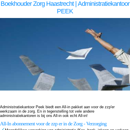
Boekhouder Zorg Haastrecht | Administratiekantoor
PEEK
Boekhouder voor zzp in de zorg, Haastrecht Boekhouder voor zzp in de zorg Haastrecht, Boekhouder voor zzp in de zorg,Boekhouder voor zzp in de zorg,Boekhouder voor zzp in de zorg, Administratiekantoor voor zzp in de zorg, Haastrecht Administratiekantoor voor zzp in de zorg
Haastrecht, Administratiekantoor voor zzp in de Administratiekantoor voor zzp in de Administratiekantoor voor zzp in de zorg, Administratie voor zzp in de zorg, Haastrecht Administratie voor zzp in de zorg Haastrecht, Administratie voor zzp in de Administratie voor zzp in de
Administratie voor zzp in de zorg, Boekhouding voor zzp in de zorg, Haastrecht Boekhouding voor zzp in de zorg Haastrecht, Boekhouding voor zzp in de Boekhouding voor zzp in de Boekhouding voor zzp in de zorg, Boekhouder voor zzp in de zorg, Haastrecht Boekhouder voor
zzp in de zorg Haastrecht, Boekhouder voor zzp in de zorg,Boekhouder voor zzp in de zorg,Boekhouder voor zzp in de zorg, Administratiekantoor voor zzp in de zorg, Haastrecht Administratiekantoor voor zzp in de zorg Haastrecht, Administratiekantoor voor zzp in de
Administratiekantoor voor zzp in de Administratiekantoor voor zzp in de zorg, Administratie voor zzp in de zorg, Haastrecht Administratie voor zzp in de zorg Haastrecht, Administratie voor zzp in de Administratie voor zzp in de Administratie voor zzp in de zorg, Boekhouding voor zzp in
de zorg, Haastrecht Boekhouding voor zzp in de zorg Haastrecht, Boekhouding voor zzp in de Boekhouding voor zzp in de Boekhouding voor zzp in de zorg,
Administratiekantoor Peek biedt een All-in pakket aan voor de zzp'er
werkzaam in de zorg. En in tegenstelling tot vele andere
administratiekantoren is bij ons All-in ook echt All-in!
All-In abonnement voor de zzp er in de Zorg - Verzorging