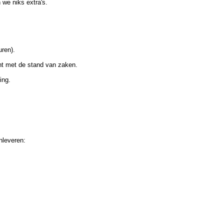
 we niks extra's.
uren).
cht met de stand van zaken.
ing.
nleveren: