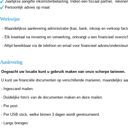
Jaarlijkse aangifte inkomstenbelasting. Indien een fiscaal partner, rekenen
Persoonlijk advies op maat
Werkwijze
- Maandelijkse aanlevering administratie (kas, bank, inkoop en verkoop fact
- Elk kwartaal na invoering en verwerking, ontvangt u een financieel overzi
- Altijd bereikbaar via de telefoon en email voor financieel advies/ondersteun
Aanlevering
Ongeacht uw locatie kunt u gebruik maken van onze scherpe tarieven.
U kunt uw financiële documenten op verschillende manieren, maandelijks aa
- Ingescand mailen.
- Duidelijke foto's van de documenten maken en deze mailen.
- Per post.
- Per USB stick, welke binnen 3 dagen wordt geretourneerd.
- Langs brengen.