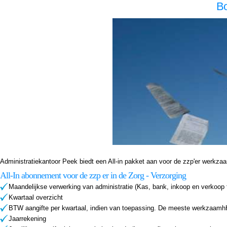
Bo
Boekhouder voor zzp in de zorg, Helmond Boekhouder voor zzp in de zorg Helmond, Boekhouder voor zzp in de zorg,Boekhouder voor zzp in de zorg,Boekhouder voor zzp in de zorg, Administratiekantoor voor zzp in de zorg, Helmond Administratiekantoor voor zzp in de zorg Helmond,
Boekhouder voor zzp in de zorg,Boekhouder voor zzp in de zorg,Boekhouder voor zzp in de zorg, Administratiekantoor voor zzp in de zorg, Helmond Administratiekantoor voor zzp in de zorg Helmond, Administratiekantoor voor zzp in de Administratiekantoor voor zzp in de Administrat
Administratiekantoor Peek biedt een All-in pakket aan voor de zzp'er werkzaam i
All-In abonnement voor de zzp er in de Zorg - Verzorging
Maandelijkse verwerking van administratie (Kas, bank, inkoop en verkoop 
Kwartaal overzicht
BTW aangifte per kwartaal, indien van toepassing. De meeste werkzaamhH
Jaarrekening