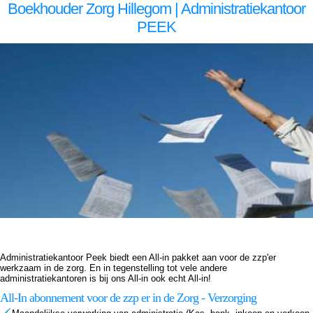
Boekhouder Zorg Hillegom | Administratiekantoor
PEEK
Boekhouder voor zzp in de zorg, Hillegom Boekhouder voor zzp in de zorg Hillegom, Boekhouder voor zzp in de zorg,Boekhouder voor zzp in de zorg,Boekhouder voor zzp in de zorg, Administratiekantoor voor zzp in de zorg, Hillegom Administratiekantoor voor zzp in de zorg Hillegom,
Administratiekantoor voor zzp in de Administratiekantoor voor zzp in de Administratiekantoor voor zzp in de zorg, Administratie voor zzp in de zorg, Hillegom Administratie voor zzp in de zorg Hillegom, Administratie voor zzp in de Administratie voor zzp in de Administratie voor zzp in de
zorg, Boekhouding voor zzp in de zorg, Hillegom Boekhouding voor zzp in de zorg Hillegom, Boekhouding voor zzp in de Boekhouding voor zzp in de Boekhouding voor zzp in de zorg, Boekhouder voor zzp in de zorg, Hillegom Boekhouder voor zzp in de zorg Hillegom, Boekhouder
voor zzp in de zorg,Boekhouder voor zzp in de zorg,Boekhouder voor zzp in de zorg, Administratiekantoor voor zzp in de zorg, Hillegom Administratiekantoor voor zzp in de zorg Hillegom, Administratiekantoor voor zzp in de Administratiekantoor voor zzp in de Administratiekantoor voor
zzp in de zorg, Administratie voor zzp in de zorg, Hillegom Administratie voor zzp in de zorg Hillegom, Administratie voor zzp in de Administratie voor zzp in de Administratie voor zzp in de zorg, Boekhouding voor zzp in de zorg, Hillegom Boekhouding voor zzp in de zorg Hillegom,
Boekhouding voor zzp in de Boekhouding voor zzp in de Boekhouding voor zzp in de zorg,
Administratiekantoor Peek biedt een All-in pakket aan voor de zzp'er
werkzaam in de zorg. En in tegenstelling tot vele andere
administratiekantoren is bij ons All-in ook echt All-in!
All-In abonnement voor de zzp er in de Zorg - Verzorging