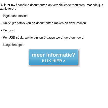
U kunt uw financiële documenten op verschillende manieren, maandelijks
aanleveren:
- Ingescand mailen.
- Duidelijke foto's van de documenten maken en deze mailen.
- Per post.
- Per USB stick, welke binnen 3 dagen wordt geretourneerd.
- Langs brengen.
Boekhouder voor zzp in de zorg, Hillegom Boekhouder voor zzp in de zorg Hillegom, Boekhouder voor zzp in de zorg,Boekhouder voor zzp in de zorg,Boekhouder voor zzp in de zorg, Administratiekantoor voor zzp in de zorg, Hillegom Administratiekantoor voor zzp in de zorg Hillegom,
Administratiekantoor voor zzp in de Administratiekantoor voor zzp in de Administratiekantoor voor zzp in de zorg, Administratie voor zzp in de zorg, Hillegom Administratie voor zzp in de zorg Hillegom, Administratie voor zzp in de Administratie voor zzp in de Administratie voor zzp in de
zorg, Boekhouding voor zzp in de zorg, Hillegom Boekhouding voor zzp in de zorg Hillegom, Boekhouding voor zzp in de Boekhouding voor zzp in de Boekhouding voor zzp in de zorg, Boekhouder voor zzp in de zorg, Hillegom Boekhouder voor zzp in de zorg Hillegom, Boekhouder
voor zzp in de zorg,Boekhouder voor zzp in de zorg,Boekhouder voor zzp in de zorg, Administratiekantoor voor zzp in de zorg, Hillegom Administratiekantoor voor zzp in de zorg Hillegom, Administratiekantoor voor zzp in de Administratiekantoor voor zzp in de Administratiekantoor voor
zzp in de zorg, Administratie voor zzp in de zorg, Hillegom Administratie voor zzp in de zorg Hillegom, Administratie voor zzp in de Administratie voor zzp in de Administratie voor zzp in de zorg, Boekhouding voor zzp in de zorg, Hillegom Boekhouding voor zzp in de zorg Hillegom,
Boekhouding voor zzp in de Boekhouding voor zzp in de Boekhouding voor zzp in de zorg,