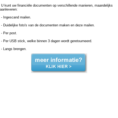
U kunt uw financiële documenten op verschillende manieren, maandelijks
aanleveren:
- Ingescand mailen.
- Duidelijke foto's van de documenten maken en deze mailen.
- Per post.
- Per USB stick, welke binnen 3 dagen wordt geretourneerd.
- Langs brengen.
Boekhouder voor zzp in de zorg, Maasbree Boekhouder voor zzp in de zorg Maasbree, Boekhouder voor zzp in de zorg,Boekhouder voor zzp in de zorg,Boekhouder voor zzp in de zorg, Administratiekantoor voor zzp in de zorg, Maasbree Administratiekantoor voor zzp in de zorg
Maasbree, Administratiekantoor voor zzp in de Administratiekantoor voor zzp in de Administratiekantoor voor zzp in de zorg, Administratie voor zzp in de zorg, Maasbree Administratie voor zzp in de zorg Maasbree, Administratie voor zzp in de Administratie voor zzp in de Administratie
voor zzp in de zorg, Boekhouding voor zzp in de zorg, Maasbree Boekhouding voor zzp in de zorg Maasbree, Boekhouding voor zzp in de Boekhouding voor zzp in de Boekhouding voor zzp in de zorg, Boekhouder voor zzp in de zorg, Maasbree Boekhouder voor zzp in de zorg
Maasbree, Boekhouder voor zzp in de zorg,Boekhouder voor zzp in de zorg,Boekhouder voor zzp in de zorg, Administratiekantoor voor zzp in de zorg, Maasbree Administratiekantoor voor zzp in de zorg Maasbree, Administratiekantoor voor zzp in de Administratiekantoor voor zzp in
de Administratiekantoor voor zzp in de zorg, Administratie voor zzp in de zorg, Maasbree Administratie voor zzp in de zorg Maasbree, Administratie voor zzp in de Administratie voor zzp in de Administratie voor zzp in de zorg, Boekhouding voor zzp in de zorg, Maasbree Boekhouding
voor zzp in de zorg Maasbree, Boekhouding voor zzp in de Boekhouding voor zzp in de Boekhouding voor zzp in de zorg,