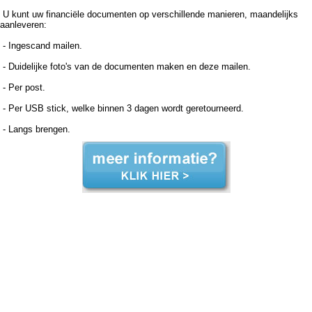
U kunt uw financiële documenten op verschillende manieren, maandelijks
aanleveren:
- Ingescand mailen.
- Duidelijke foto's van de documenten maken en deze mailen.
- Per post.
- Per USB stick, welke binnen 3 dagen wordt geretourneerd.
- Langs brengen.
Boekhouder voor zzp in de zorg, Maasdijk Boekhouder voor zzp in de zorg Maasdijk, Boekhouder voor zzp in de zorg,Boekhouder voor zzp in de zorg,Boekhouder voor zzp in de zorg, Administratiekantoor voor zzp in de zorg, Maasdijk Administratiekantoor voor zzp in de zorg
Maasdijk, Administratiekantoor voor zzp in de Administratiekantoor voor zzp in de Administratiekantoor voor zzp in de zorg, Administratie voor zzp in de zorg, Maasdijk Administratie voor zzp in de zorg Maasdijk, Administratie voor zzp in de Administratie voor zzp in de Administratie voor
zzp in de zorg, Boekhouding voor zzp in de zorg, Maasdijk Boekhouding voor zzp in de zorg Maasdijk, Boekhouding voor zzp in de Boekhouding voor zzp in de Boekhouding voor zzp in de zorg, Boekhouder voor zzp in de zorg, Maasdijk Boekhouder voor zzp in de zorg Maasdijk,
Boekhouder voor zzp in de zorg,Boekhouder voor zzp in de zorg,Boekhouder voor zzp in de zorg, Administratiekantoor voor zzp in de zorg, Maasdijk Administratiekantoor voor zzp in de zorg Maasdijk, Administratiekantoor voor zzp in de Administratiekantoor voor zzp in de
Administratiekantoor voor zzp in de zorg, Administratie voor zzp in de zorg, Maasdijk Administratie voor zzp in de zorg Maasdijk, Administratie voor zzp in de Administratie voor zzp in de Administratie voor zzp in de zorg, Boekhouding voor zzp in de zorg, Maasdijk Boekhouding voor zzp
in de zorg Maasdijk, Boekhouding voor zzp in de Boekhouding voor zzp in de Boekhouding voor zzp in de zorg,