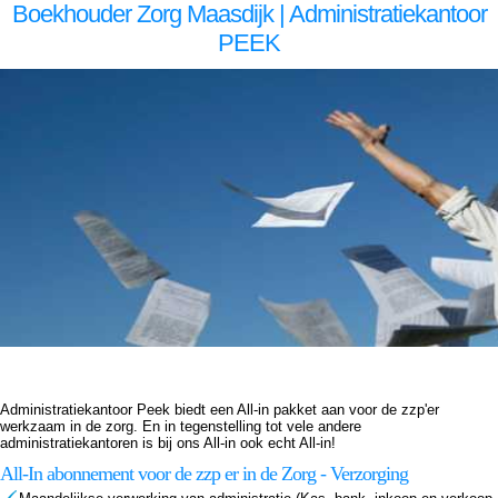
Boekhouder Zorg Maasdijk | Administratiekantoor
PEEK
Boekhouder voor zzp in de zorg, Maasdijk Boekhouder voor zzp in de zorg Maasdijk, Boekhouder voor zzp in de zorg,Boekhouder voor zzp in de zorg,Boekhouder voor zzp in de zorg, Administratiekantoor voor zzp in de zorg, Maasdijk Administratiekantoor voor zzp in de zorg
Maasdijk, Administratiekantoor voor zzp in de Administratiekantoor voor zzp in de Administratiekantoor voor zzp in de zorg, Administratie voor zzp in de zorg, Maasdijk Administratie voor zzp in de zorg Maasdijk, Administratie voor zzp in de Administratie voor zzp in de Administratie voor
zzp in de zorg, Boekhouding voor zzp in de zorg, Maasdijk Boekhouding voor zzp in de zorg Maasdijk, Boekhouding voor zzp in de Boekhouding voor zzp in de Boekhouding voor zzp in de zorg, Boekhouder voor zzp in de zorg, Maasdijk Boekhouder voor zzp in de zorg Maasdijk,
Boekhouder voor zzp in de zorg,Boekhouder voor zzp in de zorg,Boekhouder voor zzp in de zorg, Administratiekantoor voor zzp in de zorg, Maasdijk Administratiekantoor voor zzp in de zorg Maasdijk, Administratiekantoor voor zzp in de Administratiekantoor voor zzp in de
Administratiekantoor voor zzp in de zorg, Administratie voor zzp in de zorg, Maasdijk Administratie voor zzp in de zorg Maasdijk, Administratie voor zzp in de Administratie voor zzp in de Administratie voor zzp in de zorg, Boekhouding voor zzp in de zorg, Maasdijk Boekhouding voor zzp
in de zorg Maasdijk, Boekhouding voor zzp in de Boekhouding voor zzp in de Boekhouding voor zzp in de zorg,
Administratiekantoor Peek biedt een All-in pakket aan voor de zzp'er
werkzaam in de zorg. En in tegenstelling tot vele andere
administratiekantoren is bij ons All-in ook echt All-in!
All-In abonnement voor de zzp er in de Zorg - Verzorging