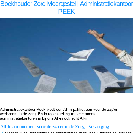
Boekhouder Zorg Moergestel | Administratiekantoor
PEEK
Boekhouder voor zzp in de zorg, Moergestel Boekhouder voor zzp in de zorg Moergestel, Boekhouder voor zzp in de zorg,Boekhouder voor zzp in de zorg,Boekhouder voor zzp in de zorg, Administratiekantoor voor zzp in de zorg, Moergestel Administratiekantoor voor zzp in de zorg
Moergestel, Administratiekantoor voor zzp in de Administratiekantoor voor zzp in de Administratiekantoor voor zzp in de zorg, Administratie voor zzp in de zorg, Moergestel Administratie voor zzp in de zorg Moergestel, Administratie voor zzp in de Administratie voor zzp in de
Administratie voor zzp in de zorg, Boekhouding voor zzp in de zorg, Moergestel Boekhouding voor zzp in de zorg Moergestel, Boekhouding voor zzp in de Boekhouding voor zzp in de Boekhouding voor zzp in de zorg, Boekhouder voor zzp in de zorg, Moergestel Boekhouder voor
zzp in de zorg Moergestel, Boekhouder voor zzp in de zorg,Boekhouder voor zzp in de zorg,Boekhouder voor zzp in de zorg, Administratiekantoor voor zzp in de zorg, Moergestel Administratiekantoor voor zzp in de zorg Moergestel, Administratiekantoor voor zzp in de
Administratiekantoor voor zzp in de Administratiekantoor voor zzp in de zorg, Administratie voor zzp in de zorg, Moergestel Administratie voor zzp in de zorg Moergestel, Administratie voor zzp in de Administratie voor zzp in de Administratie voor zzp in de zorg, Boekhouding voor zzp in
de zorg, Moergestel Boekhouding voor zzp in de zorg Moergestel, Boekhouding voor zzp in de Boekhouding voor zzp in de Boekhouding voor zzp in de zorg,
Administratiekantoor Peek biedt een All-in pakket aan voor de zzp'er
werkzaam in de zorg. En in tegenstelling tot vele andere
administratiekantoren is bij ons All-in ook echt All-in!
All-In abonnement voor de zzp er in de Zorg - Verzorging