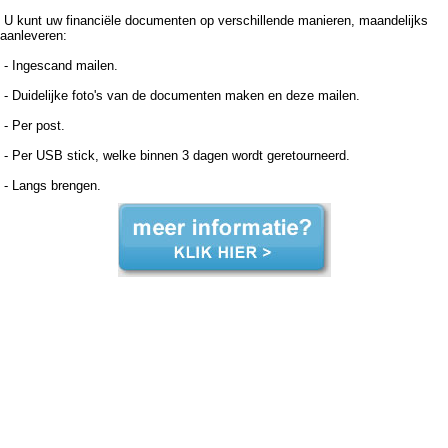
U kunt uw financiële documenten op verschillende manieren, maandelijks
aanleveren:
- Ingescand mailen.
- Duidelijke foto's van de documenten maken en deze mailen.
- Per post.
- Per USB stick, welke binnen 3 dagen wordt geretourneerd.
- Langs brengen.
Boekhouder voor zzp in de zorg, Moergestel Boekhouder voor zzp in de zorg Moergestel, Boekhouder voor zzp in de zorg,Boekhouder voor zzp in de zorg,Boekhouder voor zzp in de zorg, Administratiekantoor voor zzp in de zorg, Moergestel Administratiekantoor voor zzp in de zorg
Moergestel, Administratiekantoor voor zzp in de Administratiekantoor voor zzp in de Administratiekantoor voor zzp in de zorg, Administratie voor zzp in de zorg, Moergestel Administratie voor zzp in de zorg Moergestel, Administratie voor zzp in de Administratie voor zzp in de
Administratie voor zzp in de zorg, Boekhouding voor zzp in de zorg, Moergestel Boekhouding voor zzp in de zorg Moergestel, Boekhouding voor zzp in de Boekhouding voor zzp in de Boekhouding voor zzp in de zorg, Boekhouder voor zzp in de zorg, Moergestel Boekhouder voor
zzp in de zorg Moergestel, Boekhouder voor zzp in de zorg,Boekhouder voor zzp in de zorg,Boekhouder voor zzp in de zorg, Administratiekantoor voor zzp in de zorg, Moergestel Administratiekantoor voor zzp in de zorg Moergestel, Administratiekantoor voor zzp in de
Administratiekantoor voor zzp in de Administratiekantoor voor zzp in de zorg, Administratie voor zzp in de zorg, Moergestel Administratie voor zzp in de zorg Moergestel, Administratie voor zzp in de Administratie voor zzp in de Administratie voor zzp in de zorg, Boekhouding voor zzp in
de zorg, Moergestel Boekhouding voor zzp in de zorg Moergestel, Boekhouding voor zzp in de Boekhouding voor zzp in de Boekhouding voor zzp in de zorg,