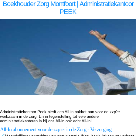
Boekhouder Zorg Montfoort | Administratiekantoor
PEEK
Boekhouder voor zzp in de zorg, Montfoort Boekhouder voor zzp in de zorg Montfoort, Boekhouder voor zzp in de zorg,Boekhouder voor zzp in de zorg,Boekhouder voor zzp in de zorg, Administratiekantoor voor zzp in de zorg, Montfoort Administratiekantoor voor zzp in de zorg
Montfoort, Administratiekantoor voor zzp in de Administratiekantoor voor zzp in de Administratiekantoor voor zzp in de zorg, Administratie voor zzp in de zorg, Montfoort Administratie voor zzp in de zorg Montfoort, Administratie voor zzp in de Administratie voor zzp in de Administratie
voor zzp in de zorg, Boekhouding voor zzp in de zorg, Montfoort Boekhouding voor zzp in de zorg Montfoort, Boekhouding voor zzp in de Boekhouding voor zzp in de Boekhouding voor zzp in de zorg, Boekhouder voor zzp in de zorg, Montfoort Boekhouder voor zzp in de zorg
Montfoort, Boekhouder voor zzp in de zorg,Boekhouder voor zzp in de zorg,Boekhouder voor zzp in de zorg, Administratiekantoor voor zzp in de zorg, Montfoort Administratiekantoor voor zzp in de zorg Montfoort, Administratiekantoor voor zzp in de Administratiekantoor voor zzp in
de Administratiekantoor voor zzp in de zorg, Administratie voor zzp in de zorg, Montfoort Administratie voor zzp in de zorg Montfoort, Administratie voor zzp in de Administratie voor zzp in de Administratie voor zzp in de zorg, Boekhouding voor zzp in de zorg, Montfoort Boekhouding
voor zzp in de zorg Montfoort, Boekhouding voor zzp in de Boekhouding voor zzp in de Boekhouding voor zzp in de zorg,
Administratiekantoor Peek biedt een All-in pakket aan voor de zzp'er
werkzaam in de zorg. En in tegenstelling tot vele andere
administratiekantoren is bij ons All-in ook echt All-in!
All-In abonnement voor de zzp er in de Zorg - Verzorging