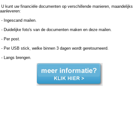
U kunt uw financiële documenten op verschillende manieren, maandelijks
aanleveren:
- Ingescand mailen.
- Duidelijke foto's van de documenten maken en deze mailen.
- Per post.
- Per USB stick, welke binnen 3 dagen wordt geretourneerd.
- Langs brengen.
Boekhouder voor zzp in de zorg, Montfoort Boekhouder voor zzp in de zorg Montfoort, Boekhouder voor zzp in de zorg,Boekhouder voor zzp in de zorg,Boekhouder voor zzp in de zorg, Administratiekantoor voor zzp in de zorg, Montfoort Administratiekantoor voor zzp in de zorg
Montfoort, Administratiekantoor voor zzp in de Administratiekantoor voor zzp in de Administratiekantoor voor zzp in de zorg, Administratie voor zzp in de zorg, Montfoort Administratie voor zzp in de zorg Montfoort, Administratie voor zzp in de Administratie voor zzp in de Administratie
voor zzp in de zorg, Boekhouding voor zzp in de zorg, Montfoort Boekhouding voor zzp in de zorg Montfoort, Boekhouding voor zzp in de Boekhouding voor zzp in de Boekhouding voor zzp in de zorg, Boekhouder voor zzp in de zorg, Montfoort Boekhouder voor zzp in de zorg
Montfoort, Boekhouder voor zzp in de zorg,Boekhouder voor zzp in de zorg,Boekhouder voor zzp in de zorg, Administratiekantoor voor zzp in de zorg, Montfoort Administratiekantoor voor zzp in de zorg Montfoort, Administratiekantoor voor zzp in de Administratiekantoor voor zzp in
de Administratiekantoor voor zzp in de zorg, Administratie voor zzp in de zorg, Montfoort Administratie voor zzp in de zorg Montfoort, Administratie voor zzp in de Administratie voor zzp in de Administratie voor zzp in de zorg, Boekhouding voor zzp in de zorg, Montfoort Boekhouding
voor zzp in de zorg Montfoort, Boekhouding voor zzp in de Boekhouding voor zzp in de Boekhouding voor zzp in de zorg,