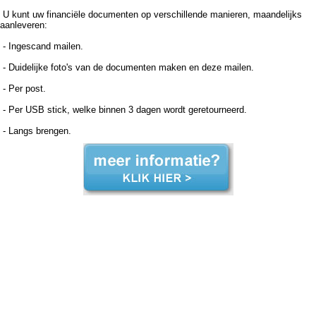
U kunt uw financiële documenten op verschillende manieren, maandelijks
aanleveren:
- Ingescand mailen.
- Duidelijke foto's van de documenten maken en deze mailen.
- Per post.
- Per USB stick, welke binnen 3 dagen wordt geretourneerd.
- Langs brengen.
Boekhouder voor zzp in de zorg, Werkendam Boekhouder voor zzp in de zorg Werkendam, Boekhouder voor zzp in de zorg,Boekhouder voor zzp in de zorg,Boekhouder voor zzp in de zorg, Administratiekantoor voor zzp in de zorg, Werkendam Administratiekantoor voor zzp in
de zorg Werkendam, Administratiekantoor voor zzp in de Administratiekantoor voor zzp in de Administratiekantoor voor zzp in de zorg, Administratie voor zzp in de zorg, Werkendam Administratie voor zzp in de zorg Werkendam, Administratie voor zzp in de Administratie voor zzp in
de Administratie voor zzp in de zorg, Boekhouding voor zzp in de zorg, Werkendam Boekhouding voor zzp in de zorg Werkendam, Boekhouding voor zzp in de Boekhouding voor zzp in de Boekhouding voor zzp in de zorg, Boekhouder voor zzp in de zorg, Werkendam
Boekhouder voor zzp in de zorg Werkendam, Boekhouder voor zzp in de zorg,Boekhouder voor zzp in de zorg,Boekhouder voor zzp in de zorg, Administratiekantoor voor zzp in de zorg, Werkendam Administratiekantoor voor zzp in de zorg Werkendam, Administratiekantoor
voor zzp in de Administratiekantoor voor zzp in de Administratiekantoor voor zzp in de zorg, Administratie voor zzp in de zorg, Werkendam Administratie voor zzp in de zorg Werkendam, Administratie voor zzp in de Administratie voor zzp in de Administratie voor zzp in de zorg,
Boekhouding voor zzp in de zorg, Werkendam Boekhouding voor zzp in de zorg Werkendam, Boekhouding voor zzp in de Boekhouding voor zzp in de Boekhouding voor zzp in de zorg,