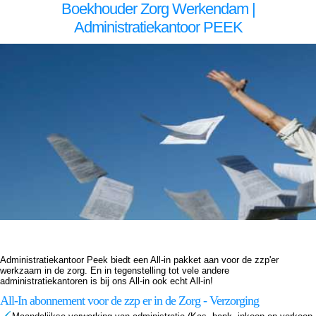
Boekhouder Zorg Werkendam |
Administratiekantoor PEEK
Boekhouder voor zzp in de zorg, Werkendam Boekhouder voor zzp in de zorg Werkendam, Boekhouder voor zzp in de zorg,Boekhouder voor zzp in de zorg,Boekhouder voor zzp in de zorg, Administratiekantoor voor zzp in de zorg, Werkendam Administratiekantoor voor zzp in
de zorg Werkendam, Administratiekantoor voor zzp in de Administratiekantoor voor zzp in de Administratiekantoor voor zzp in de zorg, Administratie voor zzp in de zorg, Werkendam Administratie voor zzp in de zorg Werkendam, Administratie voor zzp in de Administratie voor zzp in
de Administratie voor zzp in de zorg, Boekhouding voor zzp in de zorg, Werkendam Boekhouding voor zzp in de zorg Werkendam, Boekhouding voor zzp in de Boekhouding voor zzp in de Boekhouding voor zzp in de zorg, Boekhouder voor zzp in de zorg, Werkendam
Boekhouder voor zzp in de zorg Werkendam, Boekhouder voor zzp in de zorg,Boekhouder voor zzp in de zorg,Boekhouder voor zzp in de zorg, Administratiekantoor voor zzp in de zorg, Werkendam Administratiekantoor voor zzp in de zorg Werkendam, Administratiekantoor
voor zzp in de Administratiekantoor voor zzp in de Administratiekantoor voor zzp in de zorg, Administratie voor zzp in de zorg, Werkendam Administratie voor zzp in de zorg Werkendam, Administratie voor zzp in de Administratie voor zzp in de Administratie voor zzp in de zorg,
Boekhouding voor zzp in de zorg, Werkendam Boekhouding voor zzp in de zorg Werkendam, Boekhouding voor zzp in de Boekhouding voor zzp in de Boekhouding voor zzp in de zorg,
Administratiekantoor Peek biedt een All-in pakket aan voor de zzp'er
werkzaam in de zorg. En in tegenstelling tot vele andere
administratiekantoren is bij ons All-in ook echt All-in!
All-In abonnement voor de zzp er in de Zorg - Verzorging