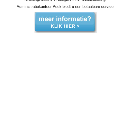
Administratiekantoor Peek biedt u een betaalbare service.
zzp jaarrekening Aalsmeer zzp jaarrekening Aalsmeer zzp jaarrekening Aalsmeer zzp jaarrekening Aalsmeer zzp jaarrekening Aalsmeer jaarrekening zzp Aalsmeer, jaarrekening zzp Aalsmeer, jaarrekening zzp Aalsmeer, jaarrekening zzp Aalsmeer, jaarrekening zzp Aalsmeer,
jaarrekening zzp Aalsmeer, jaarrekening zzp Aalsmeer, jaarrekening zzp Aalsmeer, jaarrekening zzp Aalsmeer, jaarrekening zzp Aalsmeer, jaarrekening zzp Aalsmeer, jaarrekening zzp hypotheek jaarrekening zzp hypotheek jaarrekening zzp hypotheek jaarrekening zzp hypotheek
Aalsmeer jaarrekening zzp hypotheek jaarrekening zzp hypotheek jaarrekening zzp hypotheek jaarrekening zzp hypotheek