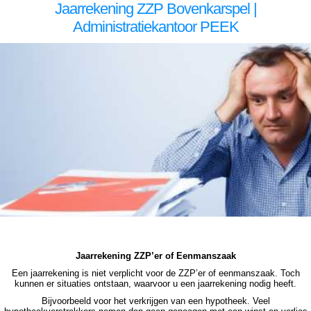
Jaarrekening ZZP Bovenkarspel |
Administratiekantoor PEEK
zzp jaarrekening Bovenkarspel zzp jaarrekening Bovenkarspel zzp jaarrekening Bovenkarspel zzp jaarrekening Bovenkarspel zzp jaarrekening Bovenkarspel jaarrekening zzp Bovenkarspel, jaarrekening zzp Bovenkarspel, jaarrekening zzp Bovenkarspel, jaarrekening zzp Bovenkarspel,
jaarrekening zzp Bovenkarspel, jaarrekening zzp Bovenkarspel jaarrekening zzp Bovenkarspel jaarrekening zzp Bovenkarspel jaarrekening zzp Bovenkarspel jaarrekening zzp Bovenkarspel jaarrekening zzp Bovenkarspel jaarrekening zzp Bovenkarspel, jaarrekening zzp Bovenkarspel,
jaarrekening zzp Bovenkarspel, jaarrekening zzp Bovenkarspel, jaarrekening zzp Bovenkarspel, jaarrekening zzp Bovenkarspel, jaarrekening zzp hypotheek Bovenkarspel jaarrekening zzp hypotheek Bovenkarspel jaarrekening zzp hypotheek Bovenkarspel jaarrekening zzp hypotheek
Bovenkarspel jaarrekening zzp hypotheek jaarrekening zzp Bovenkarspel hypotheek jaarrekening zzp Bovenkarspel hypotheek jaarrekening zzp hypotheek jaarrekening eenmanszaak hypotheek jaarrekening eenmanszaak hypotheek jaarrekening eenmanszaak hypotheek
jaarrekening eenmanszaak Bovenkarspel hypotheek zzp jaarrekening Bovenkarspel zzp jaarrekening Bovenkarspel zzp jaarrekening Bovenkarspel zzp jaarrekening Bovenkarspel zzp jaarrekening Bovenkarspel jaarrekening zzp Bovenkarspel, jaarrekening zzp Bovenkarspel, jaarrekening
zzp Bovenkarspel, jaarrekening zzp Bovenkarspel, jaarrekening zzp Bovenkarspel
Jaarrekening ZZP’er of Eenmanszaak
Een jaarrekening is niet verplicht voor de ZZP’er of eenmanszaak. Toch
kunnen er situaties ontstaan, waarvoor u een jaarrekening nodig heeft.
Bijvoorbeeld voor het verkrijgen van een hypotheek. Veel