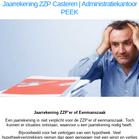
Jaarrekening ZZP Casteren | Administratiekantoor
PEEK
zzp jaarrekening Casteren zzp jaarrekening Casteren zzp jaarrekening Casteren zzp jaarrekening Casteren zzp jaarrekening Casteren jaarrekening zzp Casteren, jaarrekening zzp Casteren, jaarrekening zzp Casteren, jaarrekening zzp Casteren, jaarrekening zzp Casteren, jaarrekening
zzp Casteren jaarrekening zzp Casteren jaarrekening zzp Casteren jaarrekening zzp Casteren jaarrekening zzp Casteren jaarrekening zzp Casteren jaarrekening zzp Casteren, jaarrekening zzp Casteren, jaarrekening zzp Casteren, jaarrekening zzp Casteren, jaarrekening zzp Casteren,
jaarrekening zzp Casteren, jaarrekening zzp hypotheek Casteren jaarrekening zzp hypotheek Casteren jaarrekening zzp hypotheek Casteren jaarrekening zzp hypotheek Casteren jaarrekening zzp hypotheek jaarrekening zzp Casteren hypotheek jaarrekening zzp Casteren hypotheek
jaarrekening zzp hypotheek jaarrekening eenmanszaak hypotheek jaarrekening eenmanszaak hypotheek jaarrekening eenmanszaak hypotheek jaarrekening eenmanszaak Casteren hypotheek zzp jaarrekening Casteren zzp jaarrekening Casteren zzp jaarrekening Casteren zzp
jaarrekening Casteren zzp jaarrekening Casteren jaarrekening zzp Casteren, jaarrekening zzp Casteren, jaarrekening zzp Casteren, jaarrekening zzp Casteren, jaarrekening zzp Casteren
Jaarrekening ZZP’er of Eenmanszaak
Een jaarrekening is niet verplicht voor de ZZP’er of eenmanszaak. Toch
kunnen er situaties ontstaan, waarvoor u een jaarrekening nodig heeft.
Bijvoorbeeld voor het verkrijgen van een hypotheek. Veel
hypotheekverstrekkers nemen dan geen genoegen met een winst en verlies