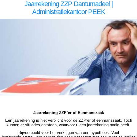
Jaarrekening ZZP Dantumadeel |
Administratiekantoor PEEK
zzp jaarrekening Dantumadeel zzp jaarrekening Dantumadeel zzp jaarrekening Dantumadeel zzp jaarrekening Dantumadeel zzp jaarrekening Dantumadeel jaarrekening zzp Dantumadeel, jaarrekening zzp Dantumadeel, jaarrekening zzp Dantumadeel, jaarrekening zzp Dantumadeel,
jaarrekening zzp Dantumadeel, jaarrekening zzp Dantumadeel jaarrekening zzp Dantumadeel jaarrekening zzp Dantumadeel jaarrekening zzp Dantumadeel jaarrekening zzp Dantumadeel jaarrekening zzp Dantumadeel jaarrekening zzp Dantumadeel, jaarrekening zzp Dantumadeel,
jaarrekening zzp Dantumadeel, jaarrekening zzp Dantumadeel, jaarrekening zzp Dantumadeel, jaarrekening zzp Dantumadeel, jaarrekening zzp hypotheek Dantumadeel jaarrekening zzp hypotheek Dantumadeel jaarrekening zzp hypotheek Dantumadeel jaarrekening zzp hypotheek
Dantumadeel jaarrekening zzp hypotheek jaarrekening zzp Dantumadeel hypotheek jaarrekening zzp Dantumadeel hypotheek jaarrekening zzp hypotheek jaarrekening eenmanszaak hypotheek jaarrekening eenmanszaak hypotheek jaarrekening eenmanszaak hypotheek
jaarrekening eenmanszaak Dantumadeel hypotheek zzp jaarrekening Dantumadeel zzp jaarrekening Dantumadeel zzp jaarrekening Dantumadeel zzp jaarrekening Dantumadeel zzp jaarrekening Dantumadeel jaarrekening zzp Dantumadeel, jaarrekening zzp Dantumadeel, jaarrekening
zzp Dantumadeel, jaarrekening zzp Dantumadeel, jaarrekening zzp Dantumadeel
Jaarrekening ZZP’er of Eenmanszaak
Een jaarrekening is niet verplicht voor de ZZP’er of eenmanszaak. Toch
kunnen er situaties ontstaan, waarvoor u een jaarrekening nodig heeft.
Bijvoorbeeld voor het verkrijgen van een hypotheek. Veel