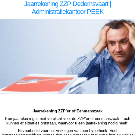
Jaarrekening ZZP Dedemsvaart |
Administratiekantoor PEEK
zzp jaarrekening Dedemsvaart zzp jaarrekening Dedemsvaart zzp jaarrekening Dedemsvaart zzp jaarrekening Dedemsvaart zzp jaarrekening Dedemsvaart jaarrekening zzp Dedemsvaart, jaarrekening zzp Dedemsvaart, jaarrekening zzp Dedemsvaart, jaarrekening zzp
Dedemsvaart, jaarrekening zzp Dedemsvaart, jaarrekening zzp Dedemsvaart jaarrekening zzp Dedemsvaart jaarrekening zzp Dedemsvaart jaarrekening zzp Dedemsvaart jaarrekening zzp Dedemsvaart jaarrekening zzp Dedemsvaart jaarrekening zzp Dedemsvaart, jaarrekening
zzp Dedemsvaart, jaarrekening zzp Dedemsvaart, jaarrekening zzp Dedemsvaart, jaarrekening zzp Dedemsvaart, jaarrekening zzp Dedemsvaart, jaarrekening zzp hypotheek Dedemsvaart jaarrekening zzp hypotheek Dedemsvaart jaarrekening zzp hypotheek Dedemsvaart
jaarrekening zzp hypotheek Dedemsvaart jaarrekening zzp hypotheek jaarrekening zzp Dedemsvaart hypotheek jaarrekening zzp Dedemsvaart hypotheek jaarrekening zzp hypotheek jaarrekening eenmanszaak hypotheek jaarrekening eenmanszaak hypotheek jaarrekening
eenmanszaak hypotheek jaarrekening eenmanszaak Dedemsvaart hypotheek zzp jaarrekening Dedemsvaart zzp jaarrekening Dedemsvaart zzp jaarrekening Dedemsvaart zzp jaarrekening Dedemsvaart zzp jaarrekening Dedemsvaart jaarrekening zzp Dedemsvaart, jaarrekening
zzp Dedemsvaart, jaarrekening zzp Dedemsvaart, jaarrekening zzp Dedemsvaart, jaarrekening zzp Dedemsvaart
Jaarrekening ZZP’er of Eenmanszaak
Een jaarrekening is niet verplicht voor de ZZP’er of eenmanszaak. Toch
kunnen er situaties ontstaan, waarvoor u een jaarrekening nodig heeft.
Bijvoorbeeld voor het verkrijgen van een hypotheek. Veel