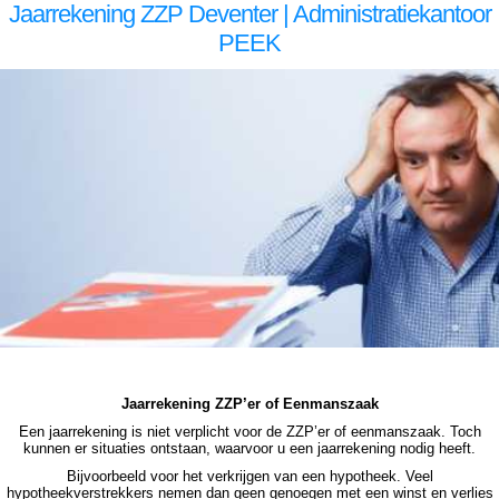
Jaarrekening ZZP Deventer | Administratiekantoor
PEEK
zzp jaarrekening Deventer zzp jaarrekening Deventer zzp jaarrekening Deventer zzp jaarrekening Deventer zzp jaarrekening Deventer jaarrekening zzp Deventer, jaarrekening zzp Deventer, jaarrekening zzp Deventer, jaarrekening zzp Deventer, jaarrekening zzp Deventer, jaarrekening
zzp Deventer jaarrekening zzp Deventer jaarrekening zzp Deventer jaarrekening zzp Deventer jaarrekening zzp Deventer jaarrekening zzp Deventer jaarrekening zzp Deventer, jaarrekening zzp Deventer, jaarrekening zzp Deventer, jaarrekening zzp Deventer, jaarrekening zzp Deventer,
jaarrekening zzp Deventer, jaarrekening zzp hypotheek Deventer jaarrekening zzp hypotheek Deventer jaarrekening zzp hypotheek Deventer jaarrekening zzp hypotheek Deventer jaarrekening zzp hypotheek jaarrekening zzp Deventer hypotheek jaarrekening zzp Deventer hypotheek
jaarrekening zzp hypotheek jaarrekening eenmanszaak hypotheek jaarrekening eenmanszaak hypotheek jaarrekening eenmanszaak hypotheek jaarrekening eenmanszaak Deventer hypotheek zzp jaarrekening Deventer zzp jaarrekening Deventer zzp jaarrekening Deventer zzp
jaarrekening Deventer zzp jaarrekening Deventer jaarrekening zzp Deventer, jaarrekening zzp Deventer, jaarrekening zzp Deventer, jaarrekening zzp Deventer, jaarrekening zzp Deventer
Jaarrekening ZZP’er of Eenmanszaak
Een jaarrekening is niet verplicht voor de ZZP’er of eenmanszaak. Toch
kunnen er situaties ontstaan, waarvoor u een jaarrekening nodig heeft.
Bijvoorbeeld voor het verkrijgen van een hypotheek. Veel
hypotheekverstrekkers nemen dan geen genoegen met een winst en verlies