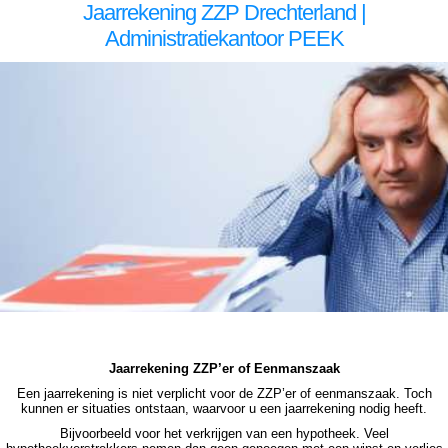
Jaarrekening ZZP Drechterland |
Administratiekantoor PEEK
zzp jaarrekening Drechterland zzp jaarrekening Drechterland zzp jaarrekening Drechterland zzp jaarrekening Drechterland zzp jaarrekening Drechterland jaarrekening zzp Drechterland, jaarrekening zzp Drechterland, jaarrekening zzp Drechterland, jaarrekening zzp Drechterland, jaarrekening
zzp Drechterland, jaarrekening zzp Drechterland jaarrekening zzp Drechterland jaarrekening zzp Drechterland jaarrekening zzp Drechterland jaarrekening zzp Drechterland jaarrekening zzp Drechterland jaarrekening zzp Drechterland, jaarrekening zzp Drechterland, jaarrekening zzp
Drechterland, jaarrekening zzp Drechterland, jaarrekening zzp Drechterland, jaarrekening zzp Drechterland, jaarrekening zzp hypotheek Drechterland jaarrekening zzp hypotheek Drechterland jaarrekening zzp hypotheek Drechterland jaarrekening zzp hypotheek Drechterland jaarrekening
zzp hypotheek jaarrekening zzp Drechterland hypotheek jaarrekening zzp Drechterland hypotheek jaarrekening zzp hypotheek jaarrekening eenmanszaak hypotheek jaarrekening eenmanszaak hypotheek jaarrekening eenmanszaak hypotheek jaarrekening eenmanszaak
Drechterland hypotheek zzp jaarrekening Drechterland zzp jaarrekening Drechterland zzp jaarrekening Drechterland zzp jaarrekening Drechterland zzp jaarrekening Drechterland jaarrekening zzp Drechterland, jaarrekening zzp Drechterland, jaarrekening zzp Drechterland, jaarrekening zzp
Drechterland, jaarrekening zzp Drechterland
Jaarrekening ZZP’er of Eenmanszaak
Een jaarrekening is niet verplicht voor de ZZP’er of eenmanszaak. Toch
kunnen er situaties ontstaan, waarvoor u een jaarrekening nodig heeft.
Bijvoorbeeld voor het verkrijgen van een hypotheek. Veel