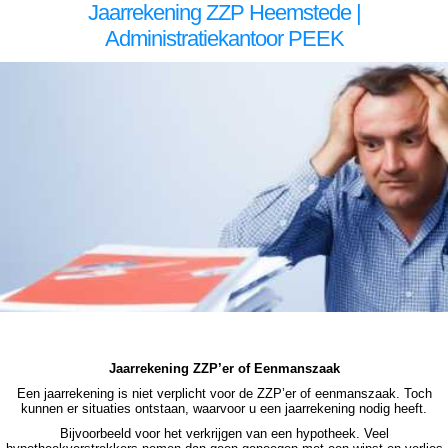
Jaarrekening ZZP Heemstede |
Administratiekantoor PEEK
zzp jaarrekening Heemstede zzp jaarrekening Heemstede zzp jaarrekening Heemstede zzp jaarrekening Heemstede zzp jaarrekening Heemstede jaarrekening zzp Heemstede, jaarrekening zzp Heemstede, jaarrekening zzp Heemstede, jaarrekening zzp Heemstede, jaarrekening
zzp Heemstede, jaarrekening zzp Heemstede jaarrekening zzp Heemstede jaarrekening zzp Heemstede jaarrekening zzp Heemstede jaarrekening zzp Heemstede jaarrekening zzp Heemstede jaarrekening zzp Heemstede, jaarrekening zzp Heemstede, jaarrekening zzp
Heemstede, jaarrekening zzp Heemstede, jaarrekening zzp Heemstede, jaarrekening zzp Heemstede, jaarrekening zzp hypotheek Heemstede jaarrekening zzp hypotheek Heemstede jaarrekening zzp hypotheek Heemstede jaarrekening zzp hypotheek Heemstede jaarrekening
zzp hypotheek jaarrekening zzp Heemstede hypotheek jaarrekening zzp Heemstede hypotheek jaarrekening zzp hypotheek jaarrekening eenmanszaak hypotheek jaarrekening eenmanszaak hypotheek jaarrekening eenmanszaak hypotheek jaarrekening eenmanszaak
Heemstede hypotheek zzp jaarrekening Heemstede zzp jaarrekening Heemstede zzp jaarrekening Heemstede zzp jaarrekening Heemstede zzp jaarrekening Heemstede jaarrekening zzp Heemstede, jaarrekening zzp Heemstede, jaarrekening zzp Heemstede, jaarrekening zzp
Heemstede, jaarrekening zzp Heemstede
Jaarrekening ZZP’er of Eenmanszaak
Een jaarrekening is niet verplicht voor de ZZP’er of eenmanszaak. Toch
kunnen er situaties ontstaan, waarvoor u een jaarrekening nodig heeft.
Bijvoorbeeld voor het verkrijgen van een hypotheek. Veel