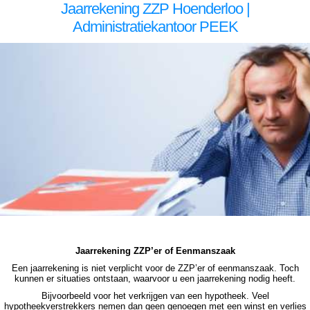
Jaarrekening ZZP Hoenderloo |
Administratiekantoor PEEK
zzp jaarrekening Hoenderloo zzp jaarrekening Hoenderloo zzp jaarrekening Hoenderloo zzp jaarrekening Hoenderloo zzp jaarrekening Hoenderloo jaarrekening zzp Hoenderloo, jaarrekening zzp Hoenderloo, jaarrekening zzp Hoenderloo, jaarrekening zzp Hoenderloo, jaarrekening zzp
Hoenderloo, jaarrekening zzp Hoenderloo jaarrekening zzp Hoenderloo jaarrekening zzp Hoenderloo jaarrekening zzp Hoenderloo jaarrekening zzp Hoenderloo jaarrekening zzp Hoenderloo jaarrekening zzp Hoenderloo, jaarrekening zzp Hoenderloo, jaarrekening zzp Hoenderloo, jaarrekening
zzp Hoenderloo, jaarrekening zzp Hoenderloo, jaarrekening zzp Hoenderloo, jaarrekening zzp hypotheek Hoenderloo jaarrekening zzp hypotheek Hoenderloo jaarrekening zzp hypotheek Hoenderloo jaarrekening zzp hypotheek Hoenderloo jaarrekening zzp hypotheek jaarrekening zzp
Hoenderloo hypotheek jaarrekening zzp Hoenderloo hypotheek jaarrekening zzp hypotheek jaarrekening eenmanszaak hypotheek jaarrekening eenmanszaak hypotheek jaarrekening eenmanszaak hypotheek jaarrekening eenmanszaak Hoenderloo hypotheek zzp jaarrekening
Hoenderloo zzp jaarrekening Hoenderloo zzp jaarrekening Hoenderloo zzp jaarrekening Hoenderloo zzp jaarrekening Hoenderloo jaarrekening zzp Hoenderloo, jaarrekening zzp Hoenderloo, jaarrekening zzp Hoenderloo, jaarrekening zzp Hoenderloo, jaarrekening zzp Hoenderloo
Jaarrekening ZZP’er of Eenmanszaak
Een jaarrekening is niet verplicht voor de ZZP’er of eenmanszaak. Toch
kunnen er situaties ontstaan, waarvoor u een jaarrekening nodig heeft.
Bijvoorbeeld voor het verkrijgen van een hypotheek. Veel
hypotheekverstrekkers nemen dan geen genoegen met een winst en verlies