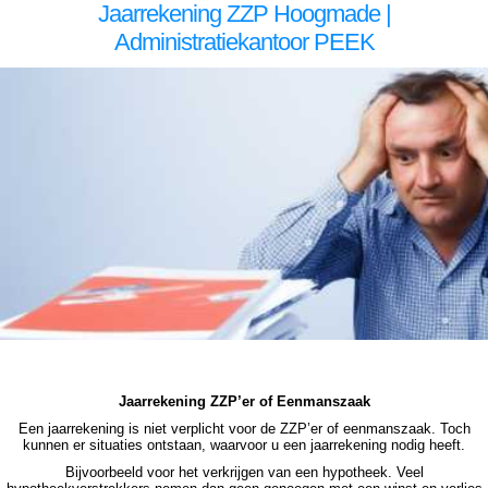
Jaarrekening ZZP Hoogmade |
Administratiekantoor PEEK
zzp jaarrekening Hoogmade zzp jaarrekening Hoogmade zzp jaarrekening Hoogmade zzp jaarrekening Hoogmade zzp jaarrekening Hoogmade jaarrekening zzp Hoogmade, jaarrekening zzp Hoogmade, jaarrekening zzp Hoogmade, jaarrekening zzp Hoogmade, jaarrekening zzp
Hoogmade, jaarrekening zzp Hoogmade jaarrekening zzp Hoogmade jaarrekening zzp Hoogmade jaarrekening zzp Hoogmade jaarrekening zzp Hoogmade jaarrekening zzp Hoogmade jaarrekening zzp Hoogmade, jaarrekening zzp Hoogmade, jaarrekening zzp Hoogmade,
jaarrekening zzp Hoogmade, jaarrekening zzp Hoogmade, jaarrekening zzp Hoogmade, jaarrekening zzp hypotheek Hoogmade jaarrekening zzp hypotheek Hoogmade jaarrekening zzp hypotheek Hoogmade jaarrekening zzp hypotheek Hoogmade jaarrekening zzp hypotheek
jaarrekening zzp Hoogmade hypotheek jaarrekening zzp Hoogmade hypotheek jaarrekening zzp hypotheek jaarrekening eenmanszaak hypotheek jaarrekening eenmanszaak hypotheek jaarrekening eenmanszaak hypotheek jaarrekening eenmanszaak Hoogmade hypotheek zzp
jaarrekening Hoogmade zzp jaarrekening Hoogmade zzp jaarrekening Hoogmade zzp jaarrekening Hoogmade zzp jaarrekening Hoogmade jaarrekening zzp Hoogmade, jaarrekening zzp Hoogmade, jaarrekening zzp Hoogmade, jaarrekening zzp Hoogmade, jaarrekening zzp
Hoogmade
Jaarrekening ZZP’er of Eenmanszaak
Een jaarrekening is niet verplicht voor de ZZP’er of eenmanszaak. Toch
kunnen er situaties ontstaan, waarvoor u een jaarrekening nodig heeft.
Bijvoorbeeld voor het verkrijgen van een hypotheek. Veel