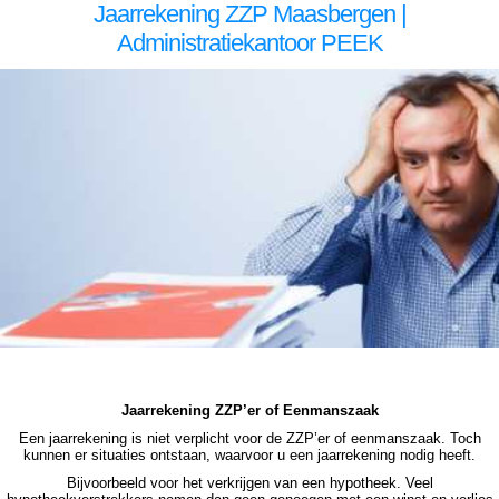
Jaarrekening ZZP Maasbergen |
Administratiekantoor PEEK
zzp jaarrekening Maasbergen zzp jaarrekening Maasbergen zzp jaarrekening Maasbergen zzp jaarrekening Maasbergen zzp jaarrekening Maasbergen jaarrekening zzp Maasbergen, jaarrekening zzp Maasbergen, jaarrekening zzp Maasbergen, jaarrekening zzp Maasbergen,
jaarrekening zzp Maasbergen, jaarrekening zzp Maasbergen jaarrekening zzp Maasbergen jaarrekening zzp Maasbergen jaarrekening zzp Maasbergen jaarrekening zzp Maasbergen jaarrekening zzp Maasbergen jaarrekening zzp Maasbergen, jaarrekening zzp Maasbergen,
jaarrekening zzp Maasbergen, jaarrekening zzp Maasbergen, jaarrekening zzp Maasbergen, jaarrekening zzp Maasbergen, jaarrekening zzp hypotheek Maasbergen jaarrekening zzp hypotheek Maasbergen jaarrekening zzp hypotheek Maasbergen jaarrekening zzp hypotheek
Maasbergen jaarrekening zzp hypotheek jaarrekening zzp Maasbergen hypotheek jaarrekening zzp Maasbergen hypotheek jaarrekening zzp hypotheek jaarrekening eenmanszaak hypotheek jaarrekening eenmanszaak hypotheek jaarrekening eenmanszaak hypotheek jaarrekening
eenmanszaak Maasbergen hypotheek zzp jaarrekening Maasbergen zzp jaarrekening Maasbergen zzp jaarrekening Maasbergen zzp jaarrekening Maasbergen zzp jaarrekening Maasbergen jaarrekening zzp Maasbergen, jaarrekening zzp Maasbergen, jaarrekening zzp
Maasbergen, jaarrekening zzp Maasbergen, jaarrekening zzp Maasbergen
Jaarrekening ZZP’er of Eenmanszaak
Een jaarrekening is niet verplicht voor de ZZP’er of eenmanszaak. Toch
kunnen er situaties ontstaan, waarvoor u een jaarrekening nodig heeft.
Bijvoorbeeld voor het verkrijgen van een hypotheek. Veel