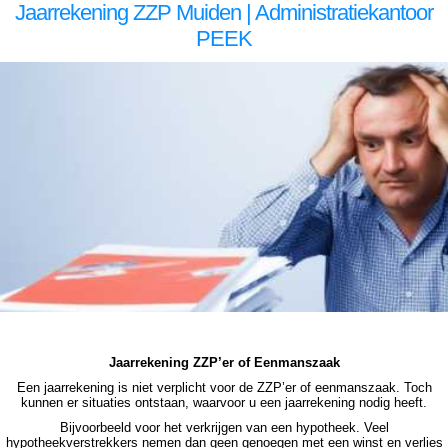
Jaarrekening ZZP Muiden | Administratiekantoor
PEEK
zzp jaarrekening Muiden zzp jaarrekening Muiden zzp jaarrekening Muiden zzp jaarrekening Muiden zzp jaarrekening Muiden jaarrekening zzp Muiden, jaarrekening zzp Muiden, jaarrekening zzp Muiden, jaarrekening zzp Muiden, jaarrekening zzp Muiden, jaarrekening zzp Muiden
jaarrekening zzp Muiden jaarrekening zzp Muiden jaarrekening zzp Muiden jaarrekening zzp Muiden jaarrekening zzp Muiden jaarrekening zzp Muiden, jaarrekening zzp Muiden, jaarrekening zzp Muiden, jaarrekening zzp Muiden, jaarrekening zzp Muiden, jaarrekening zzp Muiden,
jaarrekening zzp hypotheek Muiden jaarrekening zzp hypotheek Muiden jaarrekening zzp hypotheek Muiden jaarrekening zzp hypotheek Muiden jaarrekening zzp hypotheek jaarrekening zzp Muiden hypotheek jaarrekening zzp Muiden hypotheek jaarrekening zzp hypotheek jaarrekening
eenmanszaak hypotheek jaarrekening eenmanszaak hypotheek jaarrekening eenmanszaak hypotheek jaarrekening eenmanszaak Muiden hypotheek zzp jaarrekening Muiden zzp jaarrekening Muiden zzp jaarrekening Muiden zzp jaarrekening Muiden zzp jaarrekening Muiden
jaarrekening zzp Muiden, jaarrekening zzp Muiden, jaarrekening zzp Muiden, jaarrekening zzp Muiden, jaarrekening zzp Muiden
Jaarrekening ZZP’er of Eenmanszaak
Een jaarrekening is niet verplicht voor de ZZP’er of eenmanszaak. Toch
kunnen er situaties ontstaan, waarvoor u een jaarrekening nodig heeft.
Bijvoorbeeld voor het verkrijgen van een hypotheek. Veel
hypotheekverstrekkers nemen dan geen genoegen met een winst en verlies