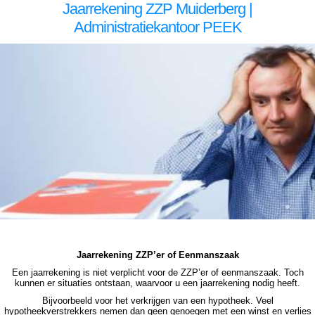
Jaarrekening ZZP Muiderberg |
Administratiekantoor PEEK
zzp jaarrekening Muiderberg zzp jaarrekening Muiderberg zzp jaarrekening Muiderberg zzp jaarrekening Muiderberg zzp jaarrekening Muiderberg jaarrekening zzp Muiderberg, jaarrekening zzp Muiderberg, jaarrekening zzp Muiderberg, jaarrekening zzp Muiderberg, jaarrekening zzp
Muiderberg, jaarrekening zzp Muiderberg jaarrekening zzp Muiderberg jaarrekening zzp Muiderberg jaarrekening zzp Muiderberg jaarrekening zzp Muiderberg jaarrekening zzp Muiderberg jaarrekening zzp Muiderberg, jaarrekening zzp Muiderberg, jaarrekening zzp Muiderberg, jaarrekening
zzp Muiderberg, jaarrekening zzp Muiderberg, jaarrekening zzp Muiderberg, jaarrekening zzp hypotheek Muiderberg jaarrekening zzp hypotheek Muiderberg jaarrekening zzp hypotheek Muiderberg jaarrekening zzp hypotheek Muiderberg jaarrekening zzp hypotheek jaarrekening zzp
Muiderberg hypotheek jaarrekening zzp Muiderberg hypotheek jaarrekening zzp hypotheek jaarrekening eenmanszaak hypotheek jaarrekening eenmanszaak hypotheek jaarrekening eenmanszaak hypotheek jaarrekening eenmanszaak Muiderberg hypotheek zzp jaarrekening
Muiderberg zzp jaarrekening Muiderberg zzp jaarrekening Muiderberg zzp jaarrekening Muiderberg zzp jaarrekening Muiderberg jaarrekening zzp Muiderberg, jaarrekening zzp Muiderberg, jaarrekening zzp Muiderberg, jaarrekening zzp Muiderberg, jaarrekening zzp Muiderberg
Jaarrekening ZZP’er of Eenmanszaak
Een jaarrekening is niet verplicht voor de ZZP’er of eenmanszaak. Toch
kunnen er situaties ontstaan, waarvoor u een jaarrekening nodig heeft.
Bijvoorbeeld voor het verkrijgen van een hypotheek. Veel
hypotheekverstrekkers nemen dan geen genoegen met een winst en verlies