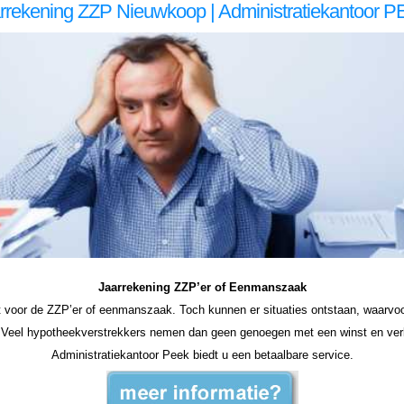
rrekening ZZP Nieuwkoop | Administratiekantoor 
koop, jaarrekening zzp Nieuwkoop jaarrekening zzp Nieuwkoop jaarrekening zzp Nieuwkoop jaarrekening zzp Nieuwkoop jaarrekening zzp Nieuwkoop jaarrekening zzp Nieuwkoop jaarrekening zzp Nieuwkoop, jaarrekening zzp Nieuwkoop, jaarrekening zzp Nieuwkoop, jaarrekening zzp 
ning Nieuwkoop zzp jaarrekening Nieuwkoop zzp jaarrekening Nieuwkoop zzp jaarrekening Nieuwkoop jaarrekening zzp Nieuwkoop, jaarrekening zzp Nieuwkoop, jaarrekening zzp Nieuwkoop, jaarrekening zzp Nieuwkoop, jaarrekening zzp Nieuwkoop
Jaarrekening ZZP’er of Eenmanszaak
ht voor de ZZP’er of eenmanszaak. Toch kunnen er situaties ontstaan, waarvoo
. Veel hypotheekverstrekkers nemen dan geen genoegen met een winst en verli
Administratiekantoor Peek biedt u een betaalbare service.