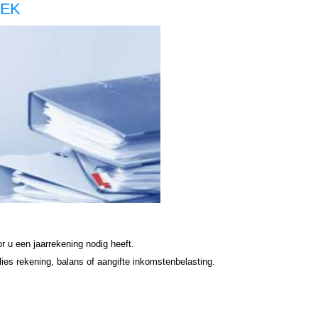
EEK
g zzp Oldenzaal, jaarrekening zzp Oldenzaal, jaarrekening zzp hypotheek Oldenzaal jaarrekening zzp hypotheek Oldenzaal jaarrekening zzp hypotheek Oldenzaal jaarrekening zzp hypotheek Oldenzaal jaarrekening zzp hypotheek jaarrekening zzp Oldenzaal hypotheek jaarrekening zzp
r u een jaarrekening nodig heeft.
es rekening, balans of aangifte inkomstenbelasting.