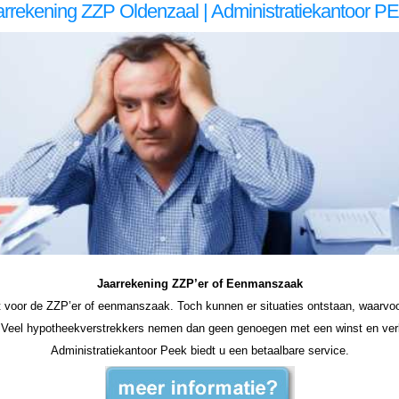
arrekening ZZP Oldenzaal | Administratiekantoor P
ekening zzp Oldenzaal jaarrekening zzp Oldenzaal jaarrekening zzp Oldenzaal jaarrekening zzp Oldenzaal jaarrekening zzp Oldenzaal jaarrekening zzp Oldenzaal jaarrekening zzp Oldenzaal, jaarrekening zzp Oldenzaal, jaarrekening zzp Oldenzaal, jaarrekening zzp Oldenzaal, jaarrekenin
denzaal zzp jaarrekening Oldenzaal zzp jaarrekening Oldenzaal jaarrekening zzp Oldenzaal, jaarrekening zzp Oldenzaal, jaarrekening zzp Oldenzaal, jaarrekening zzp Oldenzaal, jaarrekening zzp Oldenzaal
Jaarrekening ZZP’er of Eenmanszaak
ht voor de ZZP’er of eenmanszaak. Toch kunnen er situaties ontstaan, waarvoo
. Veel hypotheekverstrekkers nemen dan geen genoegen met een winst en verli
Administratiekantoor Peek biedt u een betaalbare service.