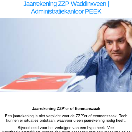
Jaarrekening ZZP Waddinxveen |
Administratiekantoor PEEK
zzp jaarrekening Waddinxveen zzp jaarrekening Waddinxveen zzp jaarrekening Waddinxveen zzp jaarrekening Waddinxveen zzp jaarrekening Waddinxveen jaarrekening zzp Waddinxveen, jaarrekening zzp Waddinxveen, jaarrekening zzp Waddinxveen, jaarrekening zzp
Waddinxveen, jaarrekening zzp Waddinxveen, jaarrekening zzp Waddinxveen jaarrekening zzp Waddinxveen jaarrekening zzp Waddinxveen jaarrekening zzp Waddinxveen jaarrekening zzp Waddinxveen jaarrekening zzp Waddinxveen jaarrekening zzp Waddinxveen, jaarrekening
zzp Waddinxveen, jaarrekening zzp Waddinxveen, jaarrekening zzp Waddinxveen, jaarrekening zzp Waddinxveen, jaarrekening zzp Waddinxveen, jaarrekening zzp hypotheek Waddinxveen jaarrekening zzp hypotheek Waddinxveen jaarrekening zzp hypotheek Waddinxveen
jaarrekening zzp hypotheek Waddinxveen jaarrekening zzp hypotheek jaarrekening zzp Waddinxveen hypotheek jaarrekening zzp Waddinxveen hypotheek jaarrekening zzp hypotheek jaarrekening eenmanszaak hypotheek jaarrekening eenmanszaak hypotheek jaarrekening
eenmanszaak hypotheek jaarrekening eenmanszaak Waddinxveen hypotheek zzp jaarrekening Waddinxveen zzp jaarrekening Waddinxveen zzp jaarrekening Waddinxveen zzp jaarrekening Waddinxveen zzp jaarrekening Waddinxveen jaarrekening zzp Waddinxveen, jaarrekening
zzp Waddinxveen, jaarrekening zzp Waddinxveen, jaarrekening zzp Waddinxveen, jaarrekening zzp Waddinxveen
Jaarrekening ZZP’er of Eenmanszaak
Een jaarrekening is niet verplicht voor de ZZP’er of eenmanszaak. Toch
kunnen er situaties ontstaan, waarvoor u een jaarrekening nodig heeft.
Bijvoorbeeld voor het verkrijgen van een hypotheek. Veel