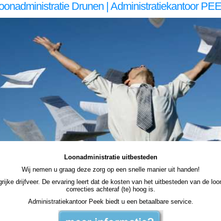
oonadministratie Drunen | Administratiekantoor PE
inistratie Drunen loonadministratie Drunen loonadministratie Drunen loonadministratie Drunen salarisadministratie uitbesteden Drunen salarisadministratie uitbesteden Drunen salarisadministratie uitbesteden Drunen salarisadministratie uitbesteden Drunen loonadministratie uitbesteden loonadministrat
den loonadministratie uit handen loonadministratie uit handen loonadministratie uit handen
Loonadministratie uitbesteden
Wij nemen u graag deze zorg op een snelle manier uit handen!
jke drijfveer. De ervaring leert dat de kosten van het uitbesteden van de loona
correcties achteraf (te) hoog is.
Administratiekantoor Peek biedt u een betaalbare service.